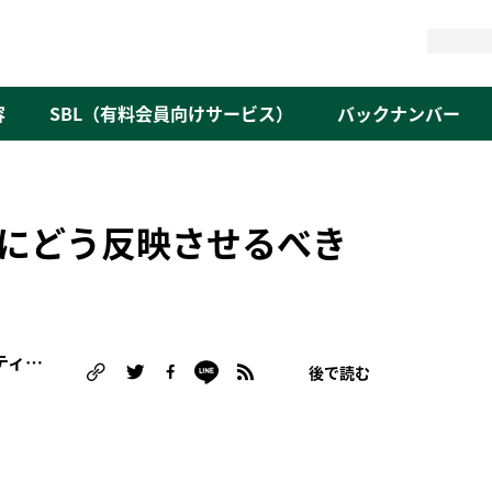
検
索
容
SBL（有料会員向けサービス）
バックナンバー
にどう反映させるべき
遠藤 直見（オルタナ編集委員/サステナビリティ経営研究家）
後で読む