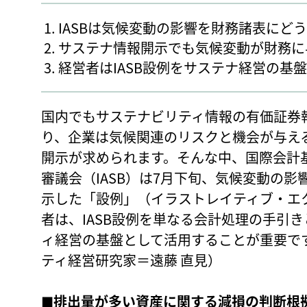
IASBは気候変動の影響を財務諸表にど
サステナ情報開示でも気候変動が財務に
経営者はIASB設例をサステナ経営の基
国内でもサステナビリティ情報の有価証券
り、企業は気候関連のリスクと機会が与え
開示が求められます。そんな中、国際会計基
審議会（IASB）は7月下旬、気候変動の
示した「設例」（イラストレイティブ・エ
者は、IASB設例を単なる会計処理の手引
ィ経営の基盤として活用することが重要で
ティ経営研究家＝遠藤 直見）
■排出量が多い資産に関する減損の判断根