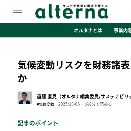
Skip
to
content
オルタナ
「サステナ経営」の潮流を捉える
オルタナとは
事業内
気候変動リスクを財務諸表
か
|
2025/10/06
約8分で読める
#気候変動
記事のポイント