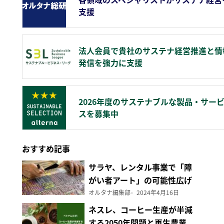
支援
法人会員で貴社のサステナ経営推進と情
発信を強力に支援
2026年度のサステナブルな製品・サー
スを募集中
おすすめ記事
サラヤ、レンタル事業で「障
がい者アート」の可能性広げ
る
オルタナ編集部
2024年4月16日
ネスレ、コーヒー生産が半減
する2050年問題と再生農業