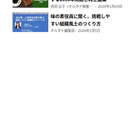
（前編）
吉田 広子（オルタナ輪番編集長）
2024年1月29日
味の素役員に聞く、挑戦しや
すい組織風土のつくり方
オルタナ編集部
2024年1月5日