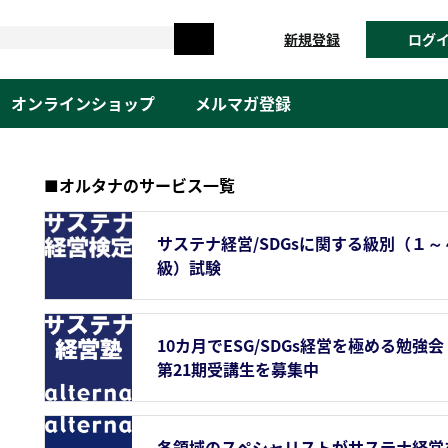
新規登録
ログ
オンラインショップ
メルマガ登録
■オルタナのサービス一覧
サステナ経営/SDGsに関する級別（１～
級）試験
10カ月でESG/SDGs経営を極める勉強会
第21期受講生を募集中
各領域のスペシャリストがサステナ経営