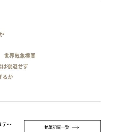
か
」
る 世界気象機関
素は後退せず
げるか
遠藤 直見（オルタナ編集委員/サステナビリティ経営研究家）
執筆記事一覧