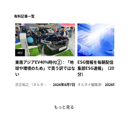
有料記事一覧
#EV
東南アジアEV40%時代②：「地
ESG情報を毎朝配信「オル
球や環境のため」で買う訳ではな
集部ESG速報」（2026年8
い
分）
京正裕之 （オルタナ副編集長）
2026年8月7日
オルタナ編集部
2026年8月7日
もっと見る