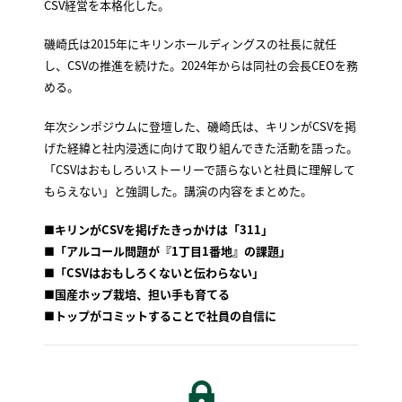
CSV経営を本格化した。
磯崎氏は2015年にキリンホールディングスの社長に就任
し、CSVの推進を続けた。2024年からは同社の会長CEOを務
める。
年次シンポジウムに登壇した、磯崎氏は、キリンがCSVを掲
げた経緯と社内浸透に向けて取り組んできた活動を語った。
「CSVはおもしろいストーリーで語らないと社員に理解して
もらえない」と強調した。講演の内容をまとめた。
■
キリンがCSVを掲げたきっかけは「311」
■
「アルコール問題が『1丁目1番地』の課題」
■
「CSVはおもしろくないと伝わらない」
■
国産ホップ栽培、担い手も育てる
■
トップがコミットすることで社員の自信に