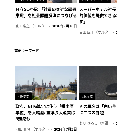
日立SC社長: 「社員の身近な課題
スーパーホテル社長「地域
意識」を社会課題解決につなげる
的価値を提供できるホテル
す」
京正裕之 （オルタナ副編集長）
2026年7月16日
吉田 広子（オルタナ輪番編集長）
2026年6
重要キーワード
#脱炭素
#脱炭素
政府、GHG算定に使う「排出原
その異名は「白い金」、リ
単位」を大幅減: 重厚長大産業は
に二つの課題
5割減も
もり ひろし（新語ウォッチャー）
2023年7
池田 真隆 （オルタナ輪番編集長）
2026年7月2日