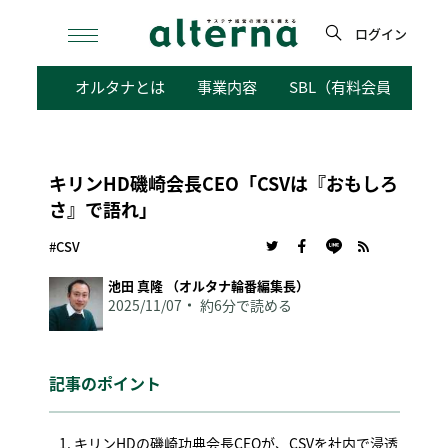
Skip
to
ログイン
content
検
オルタナとは
事業内容
SBL（有料会員向けサ
索
キリンHD磯崎会長CEO「CSVは『おもしろ
さ』で語れ」
#CSV
池田 真隆 （オルタナ輪番編集長）
2025/11/07
約6分で読める
記事のポイント
キリンHDの磯崎功典会長CEOが、CSVを社内で浸透