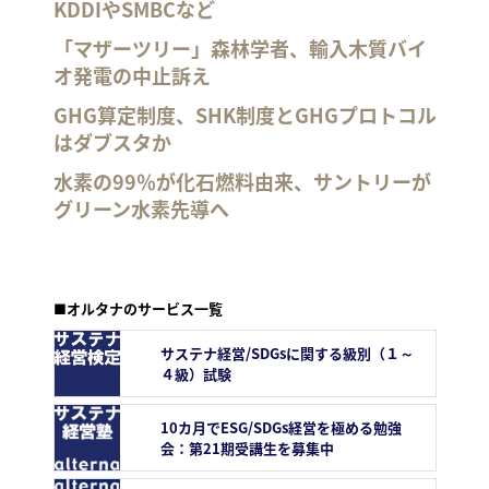
KDDIやSMBCなど
「マザーツリー」森林学者、輸入木質バイ
オ発電の中止訴え
GHG算定制度、SHK制度とGHGプロトコル
はダブスタか
水素の99％が化石燃料由来、サントリーが
グリーン水素先導へ
■オルタナのサービス一覧
サステナ経営/SDGsに関する級別（１～
４級）試験
10カ月でESG/SDGs経営を極める勉強
会：第21期受講生を募集中