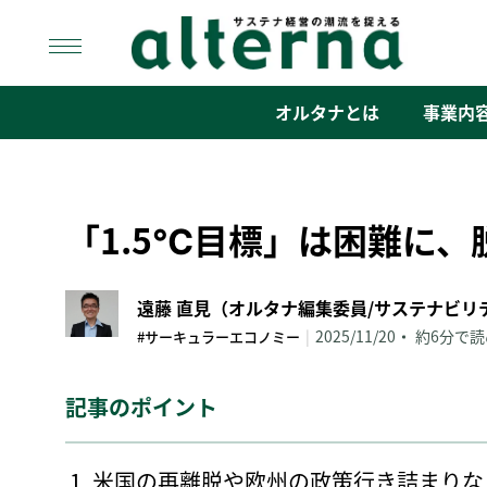
Skip
to
content
オルタナ
「サステナ経営」の潮流を捉える
オルタナとは
事業内
「1.5℃目標」は困難に
|
2025/11/20
約6分で読
#サーキュラーエコノミー
記事のポイント
米国の再離脱や欧州の政策行き詰まりな