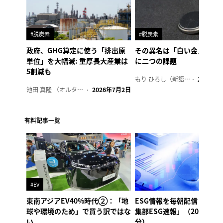
#脱炭素
#脱炭素
政府、GHG算定に使う「排出原
その異名は「白い金」、リ
単位」を大幅減: 重厚長大産業は
に二つの課題
5割減も
もり ひろし（新語ウォッチャー）
2023年7
池田 真隆 （オルタナ輪番編集長）
2026年7月2日
有料記事一覧
#EV
東南アジアEV40%時代②：「地
ESG情報を毎朝配信「オル
球や環境のため」で買う訳ではな
集部ESG速報」（2026年8
い
分）