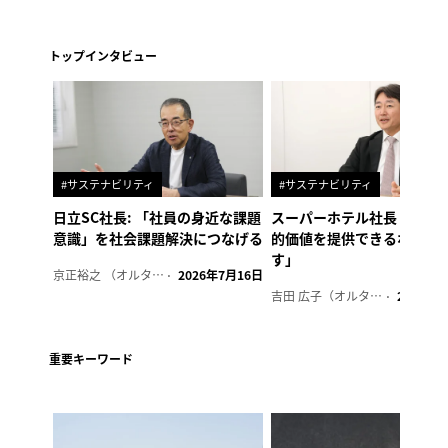
トップインタビュー
#サステナビリティ
#サステナビリティ
日立SC社長: 「社員の身近な課題
スーパーホテル社長「地域
意識」を社会課題解決につなげる
的価値を提供できるホテル
す」
京正裕之 （オルタナ副編集長）
2026年7月16日
吉田 広子（オルタナ輪番編集長）
2026年6
重要キーワード