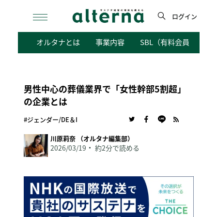
Skip
to
ログイン
content
検
オルタナとは
事業内容
SBL（有料会員向けサ
索
男性中心の葬儀業界で「女性幹部5割超」
の企業とは
#ジェンダー/DE＆I
川原莉奈 （オルタナ編集部）
2026/03/19
約2分で読める