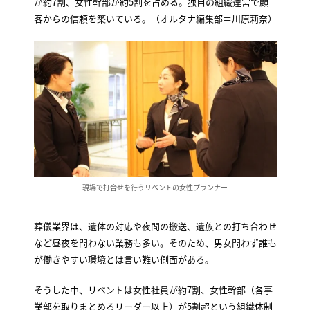
が約7割、女性幹部が約5割を占める。独自の組織運営で顧
客からの信頼を築いている。（オルタナ編集部＝川原莉奈）
現場で打合せを行うリベントの女性プランナー
葬儀業界は、遺体の対応や夜間の搬送、遺族との打ち合わせ
など昼夜を問わない業務も多い。そのため、男女問わず誰も
が働きやすい環境とは言い難い側面がある。
そうした中、リベントは女性社員が約7割、女性幹部（各事
業部を取りまとめるリーダー以上）が5割超という組織体制