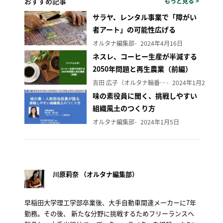
おすすめ記事
もっと見る >
サラヤ、レンタル事業で「障がい
者アート」の可能性広げる
オルタナ編集部
2024年4月16日
ネスレ、コーヒー生産が半減する
2050年問題と再生農業（前編）
吉田 広子（オルタナ輪番編集長）
2024年1月29日
味の素役員に聞く、挑戦しやすい
組織風土のつくり方
オルタナ編集部
2024年1月5日
川原莉奈 （オルタナ編集部）
早稲田大学理工学部卒業後、大手自動車関連メーカーに7年
勤務。その後、 新たな分野に挑戦するためフリーランスへ