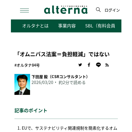
Skip
to
ログイン
content
検
オルタナとは
事業内容
SBL（有料会員向けサ
索
「オムニバス法案＝負担軽減」ではない
#オルタナ84号
下田屋 毅（CSRコンサルタント）
2026/03/20
約2分で読める
記事のポイント
EUで、サステナビリティ関連規制を簡素化するオム