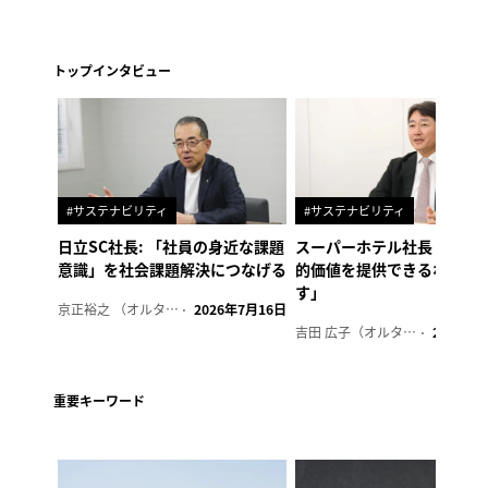
トップインタビュー
#サステナビリティ
#サステナビリティ
日立SC社長: 「社員の身近な課題
スーパーホテル社長「地域
意識」を社会課題解決につなげる
的価値を提供できるホテル
す」
京正裕之 （オルタナ副編集長）
2026年7月16日
吉田 広子（オルタナ輪番編集長）
2026年6
重要キーワード