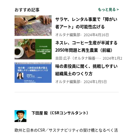
おすすめ記事
もっと見る >
サラヤ、レンタル事業で「障がい
者アート」の可能性広げる
オルタナ編集部
2024年4月16日
ネスレ、コーヒー生産が半減する
2050年問題と再生農業（前編）
吉田 広子（オルタナ輪番編集長）
2024年1月29日
味の素役員に聞く、挑戦しやすい
組織風土のつくり方
オルタナ編集部
2024年1月5日
下田屋 毅（CSRコンサルタント）
欧州と日本のCSR／サステナビリティの架け橋となるべく活