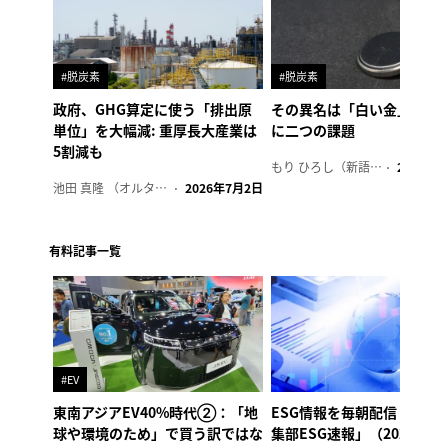
#脱炭素
#脱炭素
政府、GHG算定に使う「排出原
その異名は「白い金」、リ
単位」を大幅減: 重厚長大産業は
に二つの課題
5割減も
もり ひろし（新語ウォッチャー）
2023年7
池田 真隆 （オルタナ輪番編集長）
2026年7月2日
有料記事一覧
#EV
東南アジアEV40%時代②：「地
ESG情報を毎朝配信「オル
球や環境のため」で買う訳ではな
集部ESG速報」（2026年8