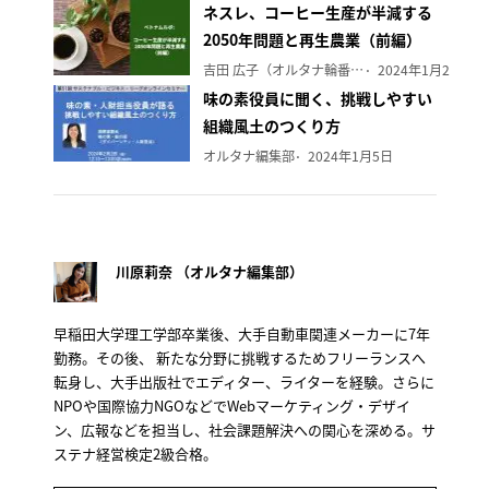
ネスレ、コーヒー生産が半減する
2050年問題と再生農業（前編）
吉田 広子（オルタナ輪番編集長）
2024年1月29日
味の素役員に聞く、挑戦しやすい
組織風土のつくり方
オルタナ編集部
2024年1月5日
川原莉奈 （オルタナ編集部）
早稲田大学理工学部卒業後、大手自動車関連メーカーに7年
勤務。その後、 新たな分野に挑戦するためフリーランスへ
転身し、大手出版社でエディター、ライターを経験。さらに
NPOや国際協力NGOなどでWebマーケティング・デザイ
ン、広報などを担当し、社会課題解決への関心を深める。サ
ステナ経営検定2級合格。