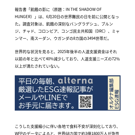
報告書「飢餓の影に（原題：IN THE SHADOW OF
HUNGER）」は、6月20日の世界難民の日を前に公開となっ
た。調査対象は、飢餓の深刻なバングラデシュ、ブルン
ジ、チャド、コロンビア、コンゴ民主共和国（DRC）、ミャ
ンマー、南スーダン、ウガンダの8カ国の3494世帯だ。
世界的な状況を見ると、2025年後半の人道支援資金はそれ
以前の年と比べて40%減少しており、人道支援ニーズの72％
以上が満たされていない。
こうした支援縮小に伴い各地で食料不安が深刻化しており、
WFPのデータによると、世界68カ国で約3億1800万人が急性