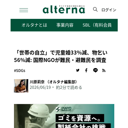
Skip
to
ログイン
content
検
オルタナとは
事業内容
SBL（有料会員向けサ
索
「世帯の自立」で児童婚33%減、物乞い
56%減: 国際NGOが難民・避難民を調査
#SDGs
川原莉奈 （オルタナ編集部）
2026/06/19
約2分で読める