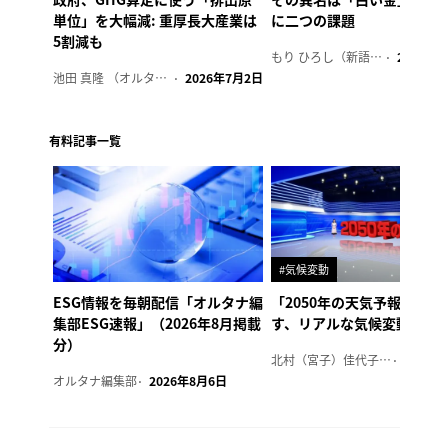
単位」を大幅減: 重厚長大産業は
に二つの課題
5割減も
もり ひろし（新語ウォッチャー）
2023年7
池田 真隆 （オルタナ輪番編集長）
2026年7月2日
有料記事一覧
#気候変動
ESG情報を毎朝配信「オルタナ編
「2050年の天気予報 Ver.
集部ESG速報」（2026年8月掲載
す、リアルな気候変動の影
分）
北村（宮子）佳代子（オルタナ輪番編集長）
2026年
オルタナ編集部
2026年8月6日