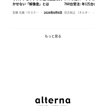
かせない「解像度」とは
760台受注: 年1万台の販売
安藤 光展（サステナビリティ・コンサルタント）
2026年8月6日
京正裕之 （オルタナ副編集長）
2026年
もっと見る