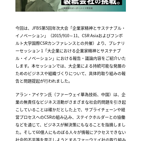
今回は、JFBS第5回年次大会「企業家精神とサステナブル・
イノベーション」（2015/910～11、CSR Asiaおよびフンボ
ルト大学国際CSRカンファレンスとの共催）より、プレナリ
ーセッション 1「大企業における企業家精神とサステナブ
ル・イノベーション」における報告・議論内容をご紹介いた
します。本セッションでは、大企業による持続可能な発展の
ためのビジネスや組織づくりについて、具体的取り組みの報
告と問題提起が行われました。
アラン・アイケン氏（ファーウェイ華為技術、中国）は、企
業の無責任なビジネス活動がさまざまな社会的問題を引き起
こしていることは確かだとした上で、サプライチェーンや経
営プロセスへのCSRの組み込み、ステイクホルダーとの協働
などを通じて、ビジネスが解決策にもなることを指摘しまし
た。そして60億人にものぼる人々が情報にアクセスできない
社会的不平等を是正しようとするファーウエイ社の取り組み