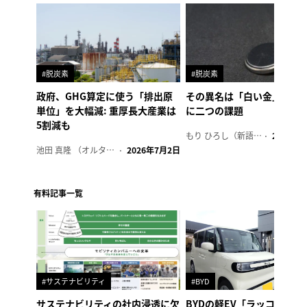
#脱炭素
#脱炭素
政府、GHG算定に使う「排出原
その異名は「白い金」、リ
単位」を大幅減: 重厚長大産業は
に二つの課題
5割減も
もり ひろし（新語ウォッチャー）
2023年7
池田 真隆 （オルタナ輪番編集長）
2026年7月2日
有料記事一覧
#サステナビリティ
#BYD
サステナビリティの社内浸透に欠
BYDの軽EV「ラッコ」、1