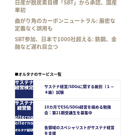
日産が脱炭素目標「SBT」から承認、国産
車初
曲がり角のカーボンニュートラル: 厳密な
定義なく誤用も
SBT参加、日本で1000社超える: 鉄鋼、金
融など遅れ目立つ
■オルタナのサービス一覧
サステナ経営/SDGsに関する級別（１～
４級）試験
10カ月でESG/SDGs経営を極める勉強
会：第21期受講生を募集中
各領域のスペシャリストがサステナ経営
を支援