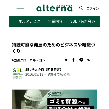
Skip
to
ログイン
content
検
オルタナとは
事業内容
SBL（有料会員向けサ
索
持続可能な発展のためのビジネスや組織づ
くり
#国連グローバル・コンパクト
SBL法人会員（期間限定）
2016/05/13
約8分で読める