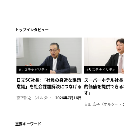
トップインタビュー
#サステナビリティ
#サステナビリティ
日立SC社長: 「社員の身近な課題
スーパーホテル社長「地域
意識」を社会課題解決につなげる
的価値を提供できるホテル
す」
京正裕之 （オルタナ副編集長）
2026年7月16日
吉田 広子（オルタナ輪番編集長）
2026年6
重要キーワード