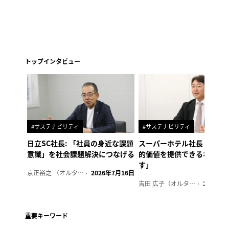
トップインタビュー
#サステナビリティ
#サステナビリティ
日立SC社長: 「社員の身近な課題
スーパーホテル社長「地域
意識」を社会課題解決につなげる
的価値を提供できるホテル
す」
京正裕之 （オルタナ副編集長）
2026年7月16日
吉田 広子（オルタナ輪番編集長）
2026年6
重要キーワード