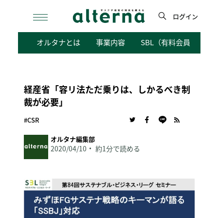
Skip
to
ログイン
content
検
オルタナとは
事業内容
SBL（有料会員向けサ
索
経産省「容リ法ただ乗りは、しかるべき制
裁が必要」
#CSR
オルタナ編集部
2020/04/10
約1分で読める