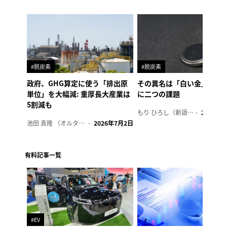
#脱炭素
#脱炭素
政府、GHG算定に使う「排出原
その異名は「白い金」、リ
単位」を大幅減: 重厚長大産業は
に二つの課題
5割減も
もり ひろし（新語ウォッチャー）
2023年7
池田 真隆 （オルタナ輪番編集長）
2026年7月2日
有料記事一覧
#EV