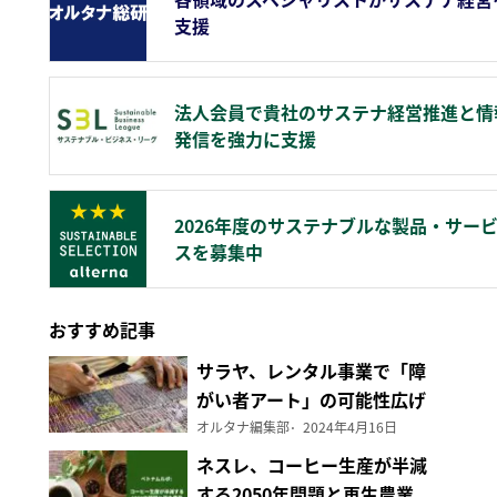
支援
法人会員で貴社のサステナ経営推進と情
発信を強力に支援
2026年度のサステナブルな製品・サー
スを募集中
おすすめ記事
サラヤ、レンタル事業で「障
がい者アート」の可能性広げ
る
オルタナ編集部
2024年4月16日
ネスレ、コーヒー生産が半減
する2050年問題と再生農業