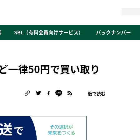
検
索
容
SBL（有料会員向けサービス）
バックナンバー
ど一律50円で買い取り
後で読む
る