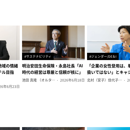
#サステナビリティ
#ジェンダー/DE＆I
地域の情緒
明治安田生命保険・永島社長「AI
「企業の女性登用は、
テル目指
時代の経営は尊厳と信頼が核に」
扱いではない」とキャ
池田 真隆 （オルタナ輪番編集長）
2026年6月18日
北村（宮子）佳代子（オルタナ輪番編集長）
2
26年6月23日