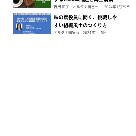
（前編）
吉田 広子（オルタナ輪番編集長）
2024年1月29日
味の素役員に聞く、挑戦しや
すい組織風土のつくり方
オルタナ編集部
2024年1月5日