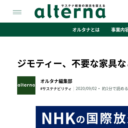
Skip
to
content
オルタナ
「サステナ経営」の潮流を捉える
オルタナとは
事業内
ジモティー、不要な家具な
オルタナ編集部
|
2020/09/02
約1分で読め
#サステナビリティ