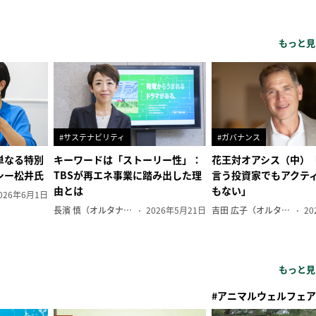
もっと見
#サステナビリティ
#ガバナンス
単なる特別
キーワードは「ストーリー性」：
花王対オアシス（中）
シー松井氏
TBSが再エネ事業に踏み出した理
言う投資家でもアクテ
由とは
もない」
026年6月1日
長濱 慎（オルタナ副編集長）
2026年5月21日
吉田 広子（オルタナ輪番編集長）
20
もっと見
#アニマルウェルフェア