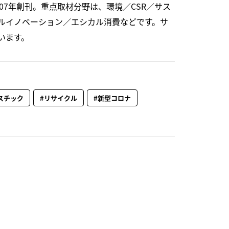
07年創刊。重点取材分野は、環境／CSR／サス
ルイノベーション／エシカル消費などです。サ
います。
スチック
#リサイクル
#新型コロナ