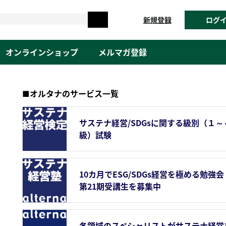
新規登録
ログ
オンラインショップ
メルマガ登録
■オルタナのサービス一覧
サステナ経営/SDGsに関する級別（１～
級）試験
10カ月でESG/SDGs経営を極める勉強会
第21期受講生を募集中
各領域のスペシャリストがサステナ経営