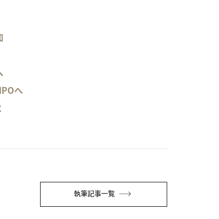
加
へ
POへ
念
執筆記事一覧