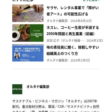
サラヤ、レンタル事業で「障がい
者アート」の可能性広げる
オルタナ編集部
2024年4月16日
ネスレ、コーヒー生産が半減する
2050年問題と再生農業（前編）
吉田 広子（オルタナ輪番編集長）
2024年1月29日
味の素役員に聞く、挑戦しやすい
組織風土のつくり方
オルタナ編集部
2024年1月5日
オルタナ編集部
サステナブル・ビジネス・マガジン「オルタナ」は2007年
創刊。重点取材分野は、環境／CSR／サステナビリティ自然
エネルギー／第一次産業／ソーシャルイノベーション／エシ