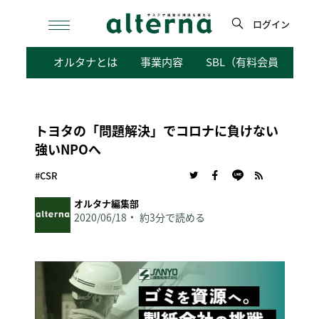
Skip
to
ログイン
content
検
オルタナとは
事業内容
SBL（有料会員向けサ
索
トヨタの「問題解決」でコロナに負けない
強いNPOへ
#CSR
オルタナ編集部
2020/06/18
約3分で読める