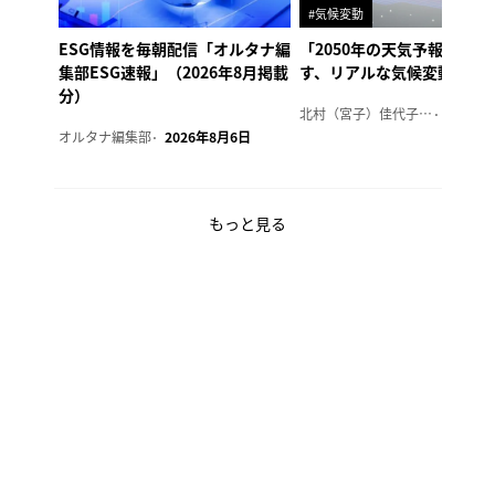
#気候変動
ESG情報を毎朝配信「オルタナ編
「2050年の天気予報 Ver.
集部ESG速報」（2026年8月掲載
す、リアルな気候変動の影
分）
北村（宮子）佳代子（オルタナ輪番編集長）
2026年
オルタナ編集部
2026年8月6日
もっと見る