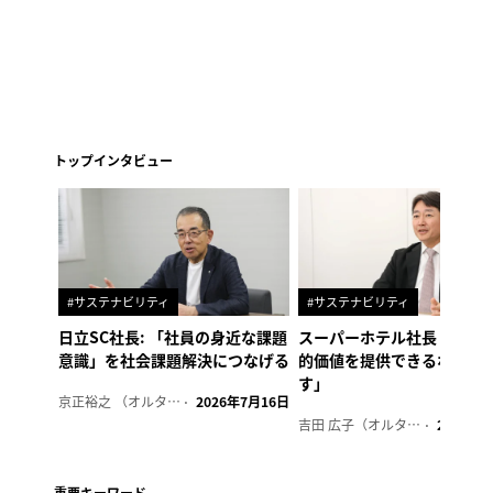
トップインタビュー
#サステナビリティ
#サステナビリティ
日立SC社長: 「社員の身近な課題
スーパーホテル社長「地域
意識」を社会課題解決につなげる
的価値を提供できるホテル
す」
京正裕之 （オルタナ副編集長）
2026年7月16日
吉田 広子（オルタナ輪番編集長）
2026年6
重要キーワード