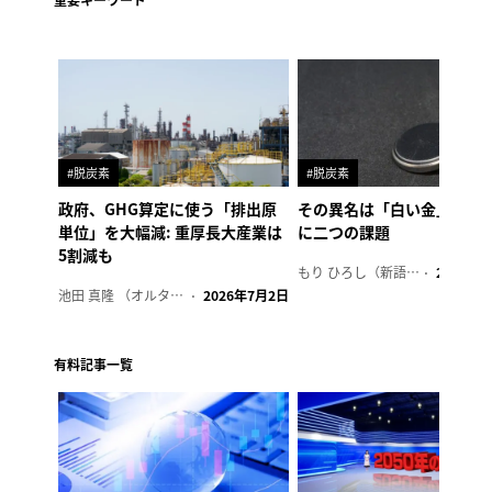
#脱炭素
#脱炭素
政府、GHG算定に使う「排出原
その異名は「白い金」、リ
単位」を大幅減: 重厚長大産業は
に二つの課題
5割減も
もり ひろし（新語ウォッチャー）
2023年7
池田 真隆 （オルタナ輪番編集長）
2026年7月2日
有料記事一覧