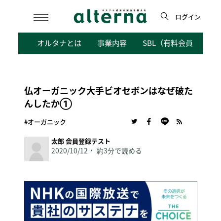
Skip
to
ログイン
content
検
オルタナとは
事業内容
SBL（有料会員向けサ
索
仏オーガニック大手ビオセボンはなぜ破た
んしたか①
#オーガニック
太郎 会員登録テスト
2020/10/12
約3分で読める