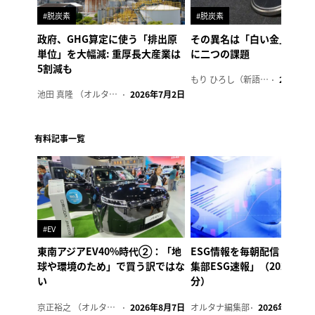
#脱炭素
#脱炭素
政府、GHG算定に使う「排出原
その異名は「白い金」、リ
単位」を大幅減: 重厚長大産業は
に二つの課題
5割減も
もり ひろし（新語ウォッチャー）
2023年7
池田 真隆 （オルタナ輪番編集長）
2026年7月2日
有料記事一覧
#EV
東南アジアEV40%時代②：「地
ESG情報を毎朝配信「オル
球や環境のため」で買う訳ではな
集部ESG速報」（2026年8
い
分）
京正裕之 （オルタナ副編集長）
2026年8月7日
オルタナ編集部
2026年8月7日