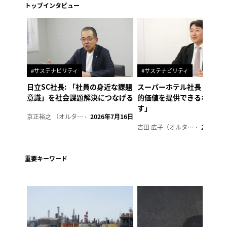
トップインタビュー
#サステナビリティ
#サステナビリティ
日立SC社長: 「社員の身近な課題
スーパーホテル社長「地域
意識」を社会課題解決につなげる
的価値を提供できるホテル
す」
京正裕之 （オルタナ副編集長）
2026年7月16日
吉田 広子（オルタナ輪番編集長）
2026年6
重要キーワード