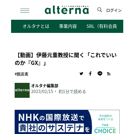
Skip
to
ログイン
content
検
オルタナとは
事業内容
SBL（有料会員向けサ
索
【動画】伊藤元重教授に聞く「これでいい
のか『GX』」
#脱炭素
オルタナ編集部
2023/02/15
約1分で読める