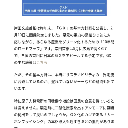
岸田文雄首相は昨年末、「ＧＸ」の基本方針案を公表し、2
月10日に閣議決定しました。足元の電力の需給ひっ迫に対
応しながら、あらゆる産業をグリーン化するための「10年間
のロードマップ」です。岸田首相は5月に広島で開くG７
で、各国の首相に日本のＧＸをアピールする予定です。GX
の主な施策は
こちら
ただ、その基本方針は、本当にサステナビリティの世界潮流
に合致しているのか、遅れていないかーーなどの疑問も出て
います。
特に原子力発電所の再稼働や増設は国民の合意を得ていると
は言えません。製造時に二酸化炭素を出すアンモニアに巨額
の拠出をして良いのでしょうか。ＧＸ化のカギである「カー
ボンプライシング」の本格導入も遅すぎるとの批判がありま