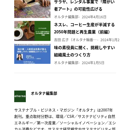
サラヤ、レンタル事業で「障がい
者アート」の可能性広げる
オルタナ編集部
2024年4月16日
ネスレ、コーヒー生産が半減する
2050年問題と再生農業（前編）
吉田 広子（オルタナ輪番編集長）
2024年1月29日
味の素役員に聞く、挑戦しやすい
組織風土のつくり方
オルタナ編集部
2024年1月5日
オルタナ編集部
サステナブル・ビジネス・マガジン「オルタナ」は2007年
創刊。重点取材分野は、環境／CSR／サステナビリティ自然
エネルギー／第一次産業／ソーシャルイノベーション／エシ
カル消費などです。サステナ経営検定やサステナビリティ部