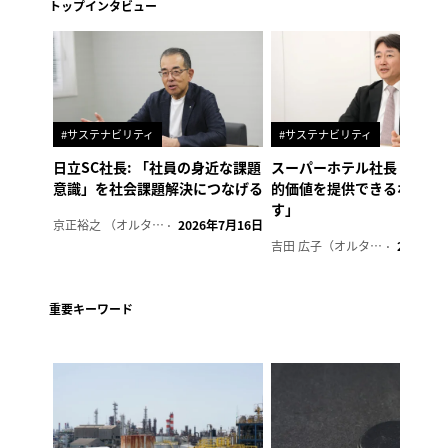
トップインタビュー
#サステナビリティ
#サステナビリティ
日立SC社長: 「社員の身近な課題
スーパーホテル社長「地域
意識」を社会課題解決につなげる
的価値を提供できるホテル
す」
京正裕之 （オルタナ副編集長）
2026年7月16日
吉田 広子（オルタナ輪番編集長）
2026年6
重要キーワード