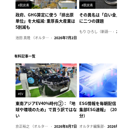
#脱炭素
#脱炭素
政府、GHG算定に使う「排出原
その異名は「白い金」、リ
単位」を大幅減: 重厚長大産業は
に二つの課題
5割減も
もり ひろし（新語ウォッチャー）
2023年7
池田 真隆 （オルタナ輪番編集長）
2026年7月2日
有料記事一覧
#EV
東南アジアEV40%時代②：「地
ESG情報を毎朝配信「オル
球や環境のため」で買う訳ではな
集部ESG速報」（2026年8
い
分）
京正裕之 （オルタナ副編集長）
2026年8月7日
オルタナ編集部
2026年8月7日