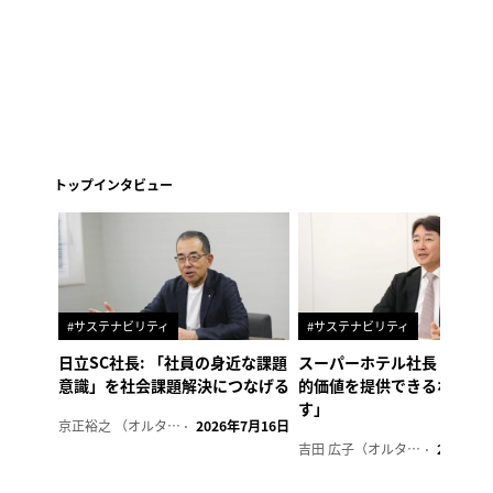
トップインタビュー
#サステナビリティ
#サステナビリティ
日立SC社長: 「社員の身近な課題
スーパーホテル社長「地域
意識」を社会課題解決につなげる
的価値を提供できるホテル
す」
京正裕之 （オルタナ副編集長）
2026年7月16日
吉田 広子（オルタナ輪番編集長）
2026年6