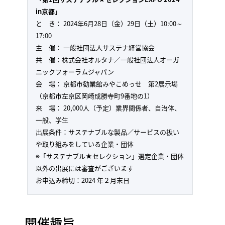
in京都」
と き： 2024年6月28日（金）29日（土）10:00～
17:00
主 催： 一般社団法人サステナ経営協会
共 催：株式会社オルタナ／一般社団法人オーガ
ニックフォーラムジャパン
会 場： 京都市勧業館みやこめっせ 第2展示場
（京都市左京区岡崎成勝寺町9番地の1）
来 場： 20,000人（予定）業界関係者、自治体、
一般、学生
出展条件：サステナブルな製品／サービスの扱い
や取り組みをしている企業・団体
※「サステナブル★セレクション」選定企業・団体
以外の出展には審査がございます
お申込み締切：2024 年２月末日
開催趣旨