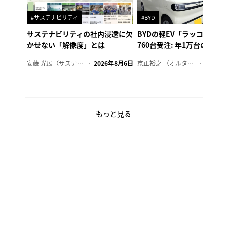
#サステナビリティ
#BYD
サステナビリティの社内浸透に欠
BYDの軽EV「ラッコ」、1
かせない「解像度」とは
760台受注: 年1万台の販売
安藤 光展（サステナビリティ・コンサルタント）
2026年8月6日
京正裕之 （オルタナ副編集長）
2026年
もっと見る