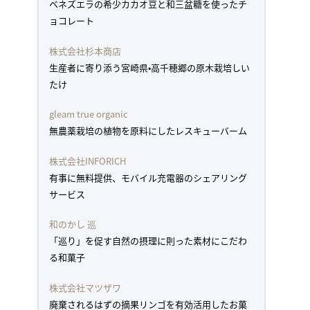
ベネズエラの希少カカオ豆と和三盆糖を使ったチ
ョコレート
株式会社杉本商店
生産者に寄り添う宮崎県•高千穂郷の原木栽培しい
たけ
gleam true organic
無農薬栽培の植物を原料にしたレスキューバーム
株式会社INFORICH
有事に無料提供、モバイル充電器のシェアリング
サービス
和のかし 巡
「巡り」を促す自然の摂理に則った素材にこだわ
る和菓子
株式会社マツザワ
廃棄されるはずの摘果リンゴを有効活用したお菓