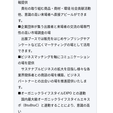
報提供
貴社の取り組む商品・商材・環境 社会貢献活動
他、意識の高い来場者へ直接アピールができま
す。
■企業団体が集う出展者と来場者の交流の場専門
性の高い市場調査の場
出展ブースでは販売をはじめサンプリングやア
ンケートなど広くマーケティングの場として活用
できます。
■ビジネスマッチングを軸にコミュニケーション
の場を提供
サステナブルビジネスの拡大を目指し様々な各
業界関係者との商談の場を構築、ビジネス
パートナーとの出会いの場を推進提供いたしま
す。
■オーガニックライフスタイルEXPO との連動
国内最大級オーガニックライフスタイルエキス
ポ（BtoBtoC）と連動することにより、意識の高
い