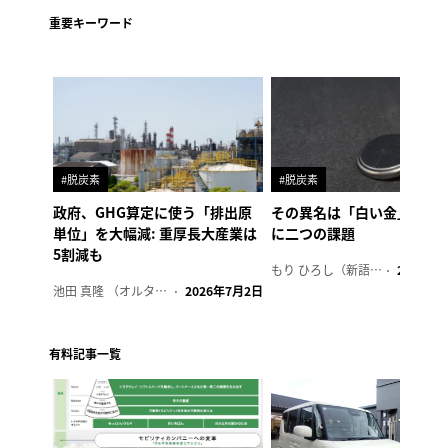
重要キーワード
#脱炭素
#脱炭素
政府、GHG算定に使う「排出原
その異名は「白い金」、リ
単位」を大幅減: 重厚長大産業は
に二つの課題
5割減も
もり ひろし（新語ウォッチャー）
2023年7
池田 真隆 （オルタナ輪番編集長）
2026年7月2日
有料記事一覧