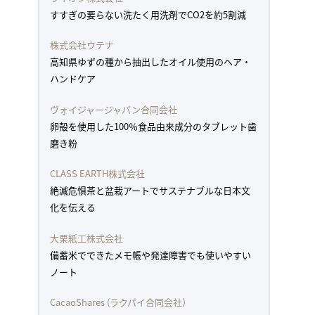
すすぎの要らない洗たく用洗剤でCO2を約5割減
株式会社ウテナ
高知県ゆずの種から抽出したオイル使用のヘア・
ハンドケア
ヴォイジャージャパン合同会社
卵殻を使用した100％食品由来成分のタブレット歯
磨き粉
CLASS EARTH株式会社
絶滅危惧茶と盆栽アートでサステナブルな日本文
化を伝える
大栗紙工株式会社
備蓄米でできたメモ帳や発達障害でも使いやすい
ノート
CacaoShares (ラクパイ合同会社）