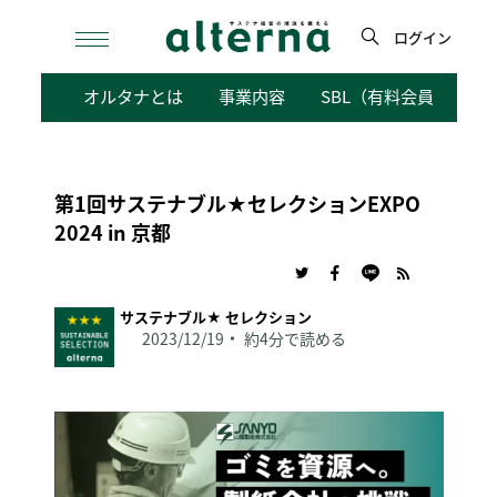
Skip
to
ログイン
content
検
オルタナとは
事業内容
SBL（有料会員向けサ
索
第1回サステナブル★セレクションEXPO
2024 in 京都
サステナブル★ セレクション
2023/12/19
約4分で読める