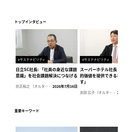
トップインタビュー
#サステナビリティ
#サステナビリティ
日立SC社長: 「社員の身近な課題
スーパーホテル社長「地域
意識」を社会課題解決につなげる
的価値を提供できるホテル
す」
京正裕之 （オルタナ副編集長）
2026年7月16日
吉田 広子（オルタナ輪番編集長）
2026年6
重要キーワード