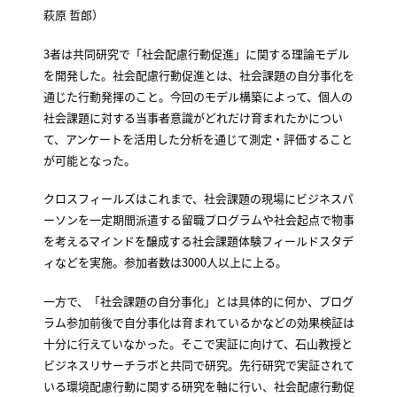
萩原 哲郎）
3者は共同研究で「社会配慮行動促進」に関する理論モデル
を開発した。社会配慮行動促進とは、社会課題の自分事化を
通じた行動発揮のこと。今回のモデル構築によって、個人の
社会課題に対する当事者意識がどれだけ育まれたかについ
て、アンケートを活用した分析を通じて測定・評価すること
が可能となった。
クロスフィールズはこれまで、社会課題の現場にビジネスパ
ーソンを一定期間派遣する留職プログラムや社会起点で物事
を考えるマインドを醸成する社会課題体験フィールドスタデ
ィなどを実施。参加者数は3000人以上に上る。
一方で、「社会課題の自分事化」とは具体的に何か、プログ
ラム参加前後で自分事化は育まれているかなどの効果検証は
十分に行えていなかった。そこで実証に向けて、石山教授と
ビジネスリサーチラボと共同で研究。先行研究で実証されて
いる環境配慮行動に関する研究を軸に行い、社会配慮行動促