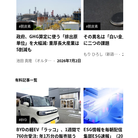
#脱炭素
#脱炭素
政府、GHG算定に使う「排出原
その異名は「白い金」、リ
単位」を大幅減: 重厚長大産業は
に二つの課題
5割減も
もり ひろし（新語ウォッチャー）
2023年7
池田 真隆 （オルタナ輪番編集長）
2026年7月2日
有料記事一覧
#BYD
BYDの軽EV「ラッコ」、1週間で
ESG情報を毎朝配信「オル
760台受注: 年1万台の販売狙う
集部ESG速報」（2026年8