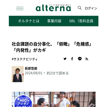
Skip
to
ログイン
content
検
オルタナとは
事業内容
SBL（有料会員向けサ
索
社会課題の自分事化、「俯瞰」「危機感」
「内発性」がカギ
#サステナビリティ
萩原哲郎
2024/08/01
約2分で読める