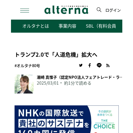
Skip
to
ログイン
content
検
オルタナとは
事業内容
SBL（有料会員向けサ
索
トランプ2.0で「人道危機」拡大へ
#オルタナ80号
潮崎 真惟子（認定NPO法人フェアトレード・ラベル・ジャパン事務局長）
2025/03/01
約1分で読める