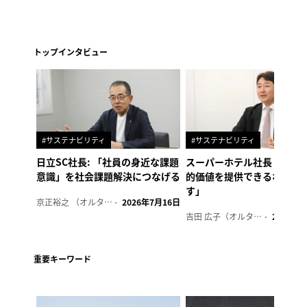
トップインタビュー
#サステナビリティ
#サステナビリティ
日立SC社長: 「社員の身近な課題
スーパーホテル社長「地域
意識」を社会課題解決につなげる
的価値を提供できるホテル
す」
京正裕之 （オルタナ副編集長）
2026年7月16日
吉田 広子（オルタナ輪番編集長）
2026年6
重要キーワード