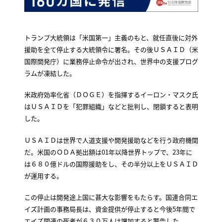
トランプ大統領は「米国第一」主義のもと、就任直後に対外
援助を全て停止する大統領令に署名。その後ＵＳＡＩＤ（米
国際開発庁）に業務停止命令が出され、世界中の支援プログ
ラムが凍結した。
米政府効率化省（ＤＯＧＥ）を指揮するイーロン・マスク氏
はＵＳＡＩＤを「犯罪組織」などと批判し、閉鎖すると表明
した。
ＵＳＡＩＤは世界で人道支援や開発援助などを行う政府機関
だ。米国のＯＤＡ拠出額は01年以降世界トップで、23年に
は６８０億ドルの国際援助をし、その半分以上をＵＳＡＩＤ
が運用する。
この停止は開発途上国に甚大な影響をもたらす。国連合同エ
イズ計画の事務局長は、資金提供が停止すると今後5年間で
エイズ関連の死者が６３０万人は増加すると警告した。