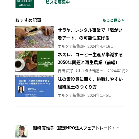
ビスを募集中
おすすめ記事
もっと見る >
サラヤ、レンタル事業で「障がい
者アート」の可能性広げる
オルタナ編集部
2024年4月16日
ネスレ、コーヒー生産が半減する
2050年問題と再生農業（前編）
吉田 広子（オルタナ輪番編集長）
2024年1月29日
味の素役員に聞く、挑戦しやすい
組織風土のつくり方
オルタナ編集部
2024年1月5日
潮崎 真惟子（認定NPO法人フェアトレード・ラベル・ジャパン事務局長）