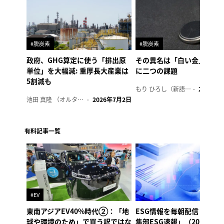
#脱炭素
#脱炭素
政府、GHG算定に使う「排出原
その異名は「白い金」、リ
単位」を大幅減: 重厚長大産業は
に二つの課題
5割減も
もり ひろし（新語ウォッチャー）
2023年7
池田 真隆 （オルタナ輪番編集長）
2026年7月2日
有料記事一覧
#EV
東南アジアEV40%時代②：「地
ESG情報を毎朝配信「オル
球や環境のため」で買う訳ではな
集部ESG速報」（2026年8