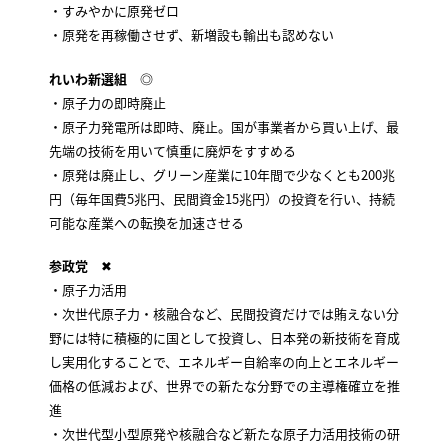
・すみやかに原発ゼロ
・原発を再稼働させず、新増設も輸出も認めない
れいわ新選組
◎
・原子力の即時廃止
・原子力発電所は即時、廃止。国が事業者から買い上げ、最
先端の技術を用いて慎重に廃炉をすすめる
・原発は廃止し、グリーン産業に10年間で少なくとも200兆
円（毎年国費5兆円、民間資金15兆円）の投資を行い、持続
可能な産業への転換を加速させる
参政党
✖
・原子力活用
・次世代原子力・核融合など、民間投資だけでは賄えない分
野には特に積極的に国として投資し、日本発の新技術を育成
し実用化することで、エネルギー自給率の向上とエネルギー
価格の低減および、世界での新たな分野での主導権確立を推
進
・次世代型小型原発や核融合など新たな原子力活用技術の研