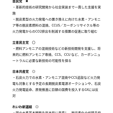
自民党
✖
・革新的技術の研究開発から社会実装まで一貫した支援を実
施
・脱炭素型の火力発電への置き換えに向けた水素・アンモニ
ア等の脱炭素燃料の混焼、CCUS／カーボンリサイクル等の
火力発電からのCO2排出を削減する措置の促進に取り組む
立憲民主党
〇
・燃料アンモニアの混焼技術などの新技術開発を支援し、将
来的に燃料アンモニア専焼、CCS、CCU など、カーボンニュ
ートラルに必要な新技術の可能性を探る
日本共産党
◎
・石炭火力での水素・アンモニア混焼やCCS追設など火力発
電も対象とする予定の長期脱炭素電源オークションや、石炭
火力発電延命、原発推進に巨額の国費を投入するGXには反
対
れいわ新選組
◎
・国の水素基本戦略を抜本的に見直し、脱炭素化の代替手段