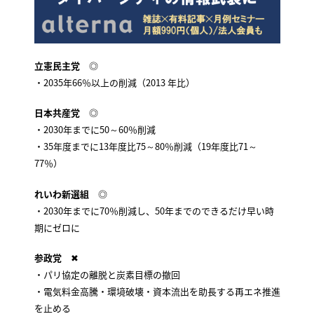
立憲民主党
◎
・2035年66％以上の削減（2013 年比）
日本共産党
◎
・2030年までに50～60％削減
・35年度までに13年度比75～80％削減（19年度比71～
77％）
れいわ新選組
◎
・2030年までに70％削減し、50年までのできるだけ早い時
期にゼロに
参政党
✖
・パリ協定の離脱と炭素目標の撤回
・電気料金高騰・環境破壊・資本流出を助長する再エネ推進
を止める