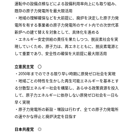
運転中の設備点検などによる設備利用率向上にも取り組み、
既存の原子力発電所を最大限活用
・地域の理解確保などを大前提に、廃炉を決定した原子力発
電所を有する事業者の原子力発電所のサイト内での次世代革
新炉への建て替えを対象として、具体化を進める
・エネルギー安定供給の責任を果たしつつ、脱炭素社会を実
現していくため、原子力は、再エネとともに、脱炭素電源と
して重要であり、安全性の確保を大前提に最大限活用
立憲民主党
〇
・2050年までのできる限り早い時期に原発ゼロ社会を実現
・地域ごとの特性を生かした再生可能エネルギーを基本とす
る分散型エネルギー社会を構築し、あらゆる政策資源を投入
して、原子力エネルギーに依存しない原発ゼロ社会を一日も
早く実現
・原子力発電所の新設・増設は行わず、全ての原子力発電所
の速やかな停止と廃炉決定を目指す
日本共産党
◎