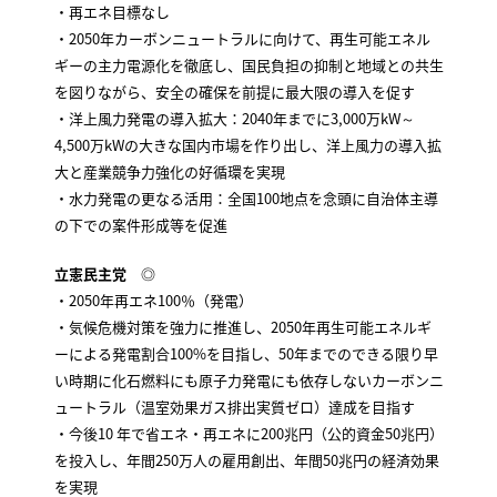
・再エネ目標なし
・2050年カーボンニュートラルに向けて、再生可能エネル
ギーの主力電源化を徹底し、国民負担の抑制と地域との共生
を図りながら、安全の確保を前提に最大限の導入を促す
・洋上風力発電の導入拡大：2040年までに3,000万kW～
4,500万kWの大きな国内市場を作り出し、洋上風力の導入拡
大と産業競争力強化の好循環を実現
・水力発電の更なる活用：全国100地点を念頭に自治体主導
の下での案件形成等を促進
立憲民主党
◎
・2050年再エネ100％（発電）
・気候危機対策を強力に推進し、2050年再生可能エネルギ
ーによる発電割合100%を目指し、50年までのできる限り早
い時期に化石燃料にも原子力発電にも依存しないカーボンニ
ュートラル（温室効果ガス排出実質ゼロ）達成を目指す
・今後10 年で省エネ・再エネに200兆円（公的資金50兆円）
を投入し、年間250万人の雇用創出、年間50兆円の経済効果
を実現