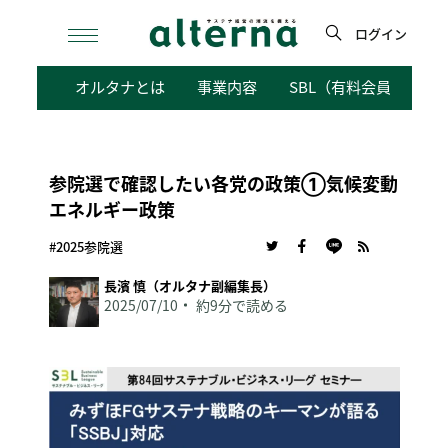
Skip
to
ログイン
content
検
オルタナとは
事業内容
SBL（有料会員向けサ
索
参院選で確認したい各党の政策①気候変動
エネルギー政策
#2025参院選
長濱 慎（オルタナ副編集長）
2025/07/10
約9分で読める