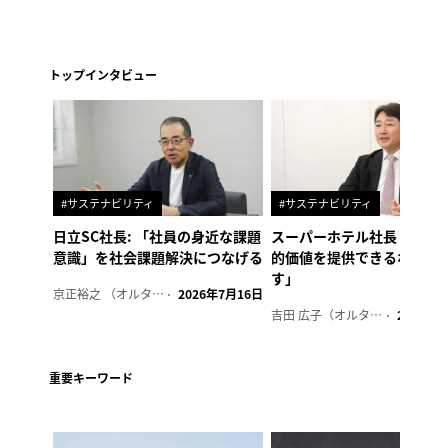
トップインタビュー
#サステナビリティ
#サステナビリティ
日立SC社長: 「社員の身近な課題
スーパーホテル社長「地域
意識」を社会課題解決につなげる
的価値を提供できるホテル
す」
京正裕之 （オルタナ副編集長）
2026年7月16日
吉田 広子（オルタナ輪番編集長）
2026年6
重要キーワード