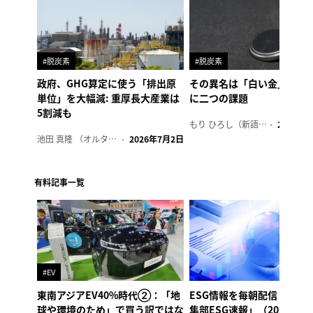
#脱炭素
#脱炭素
政府、GHG算定に使う「排出原
その異名は「白い金」、リ
単位」を大幅減: 重厚長大産業は
に二つの課題
5割減も
もり ひろし（新語ウォッチャー）
2023年7
池田 真隆 （オルタナ輪番編集長）
2026年7月2日
有料記事一覧
#EV
東南アジアEV40%時代②：「地
ESG情報を毎朝配信「オル
球や環境のため」で買う訳ではな
集部ESG速報」（2026年8