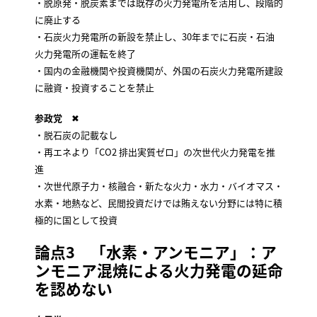
・脱原発・脱炭素までは既存の火力発電所を活用し、段階的
に廃止する
・石炭火力発電所の新設を禁止し、30年までに石炭・石油
火力発電所の運転を終了
・国内の金融機関や投資機関が、外国の石炭火力発電所建設
に融資・投資することを禁止
参政党
✖
・脱石炭の記載なし
・再エネより「CO2 排出実質ゼロ」の次世代火力発電を推
進
・次世代原子力・核融合・新たな火力・水力・バイオマス・
水素・地熱など、民間投資だけでは賄えない分野には特に積
極的に国として投資
論点3 「水素・アンモニア」：ア
ンモニア混焼による火力発電の延命
を認めない