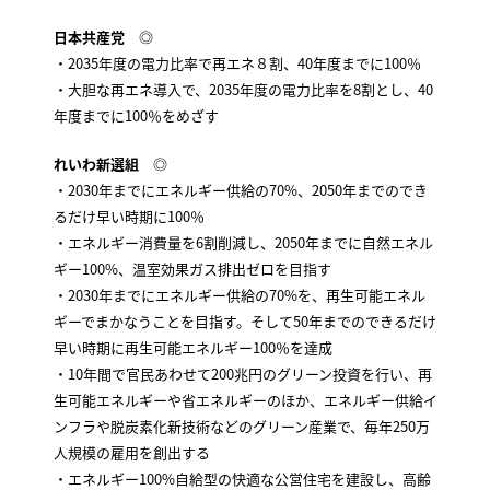
日本共産党
◎
・2035年度の電力比率で再エネ８割、40年度までに100％
・大胆な再エネ導入で、2035年度の電力比率を8割とし、40
年度までに100％をめざす
れいわ新選組
◎
・2030年までにエネルギー供給の70%、2050年までのでき
るだけ早い時期に100％
・エネルギー消費量を6割削減し、2050年までに自然エネル
ギー100%、温室効果ガス排出ゼロを目指す
・2030年までにエネルギー供給の70%を、再生可能エネル
ギーでまかなうことを目指す。そして50年までのできるだけ
早い時期に再生可能エネルギー100％を達成
・10年間で官民あわせて200兆円のグリーン投資を行い、再
生可能エネルギーや省エネルギーのほか、エネルギー供給イ
ンフラや脱炭素化新技術などのグリーン産業で、毎年250万
人規模の雇用を創出する
・エネルギー100%自給型の快適な公営住宅を建設し、高齢