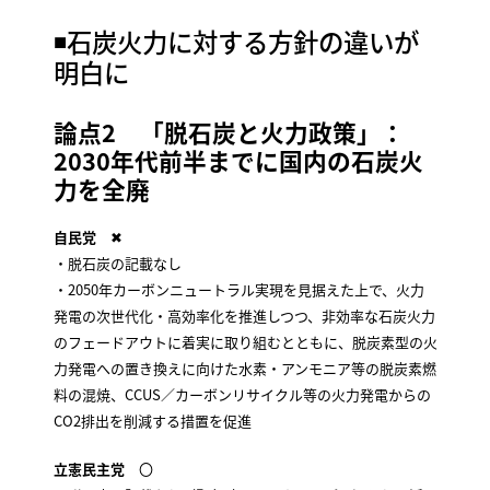
◾️石炭火力に対する方針の違いが
明白に
論点2 「脱石炭と火力政策」：
2030年代前半までに国内の石炭火
力を全廃
自民党
✖
・脱石炭の記載なし
・2050年カーボンニュートラル実現を見据えた上で、火力
発電の次世代化・高効率化を推進しつつ、非効率な石炭火力
のフェードアウトに着実に取り組むとともに、脱炭素型の火
力発電への置き換えに向けた水素・アンモニア等の脱炭素燃
料の混焼、CCUS／カーボンリサイクル等の火力発電からの
CO2排出を削減する措置を促進
立憲民主党
〇