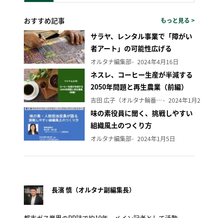
おすすめ記事
もっと見る >
サラヤ、レンタル事業で「障がい
者アート」の可能性広げる
オルタナ編集部
2024年4月16日
ネスレ、コーヒー生産が半減する
2050年問題と再生農業（前編）
吉田 広子（オルタナ輪番編集長）
2024年1月29日
味の素役員に聞く、挑戦しやすい
組織風土のつくり方
オルタナ編集部
2024年1月5日
長濱 慎（オルタナ副編集長）
都市ガス業界のPR誌で約10年、メイン記者として活動。