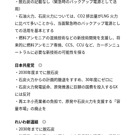
・脱石炭の記載なし（緊急時のバックアップ電源として活
用）
・石油火力、石炭火力については、CO2 排出量がLNG 火力
に比べて多いことから、当面緊急時のバックアップ電源とし
ての活用を基本とする
・燃料アンモニアの混焼技術などの新技術開発を支援し、将
来的に燃料アンモニア専焼、CCS、CCU など、カーボンニュ
ートラルに必要な新技術の可能性を探る
日本共産党
◎
・2030年度までに脱石炭
・石炭火力からの計画的撤退をすすめ、30年度にゼロに
・石炭火力発電延命、原発推進に巨額の国費を投入するGX
には反対
・再エネ小売業者の負担で、原発や石炭火力を支援する「容
量市場」の廃止を
れいわ新選組
◎
・2030年までに脱石炭