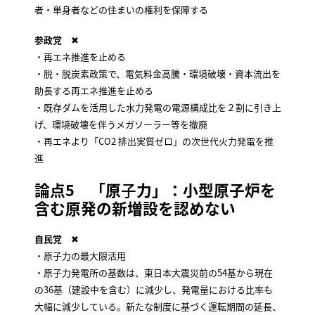
者・単身者などの住まいの権利を保障する
参政党
✖
・再エネ推進を止める
・脱・脱炭素政策で、電気料金高騰・環境破壊・資本流出を
助長する再エネ推進を止める
・既存ダムを活用した水力発電の電源構成比を２割に引き上
げ、環境破壊を伴うメガソーラー等を撤廃
・再エネより「CO2 排出実質ゼロ」の次世代火力発電を推
進
論点5 「原
子
力」：小型原子炉を
含む原発の新増設を認めない
自民党
✖
・原子力の最大限活用
・原子力発電所の基数は、東日本大震災前の54基から現在
の36基（建設中を含む）に減少し、発電量における比率も
大幅に減少している。新たな制度に基づく運転期間の延長、