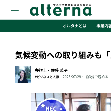
Skip
to
content
オルタナ
「サステナ経営」の潮流を捉える
オルタナとは
事業内
気候変動への取り組みも「
弁護士・佐藤 暁子
|
2025/07/29
約3分で読める
#ビジネスと人権