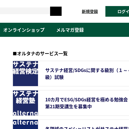
新規登録
ログ
オンラインショップ
メルマガ登録
■オルタナのサービス一覧
サステナ経営/SDGsに関する級別（１～
級）試験
10カ月でESG/SDGs経営を極める勉強会
第21期受講生を募集中
各領域のスペシャリストがサステナ経営