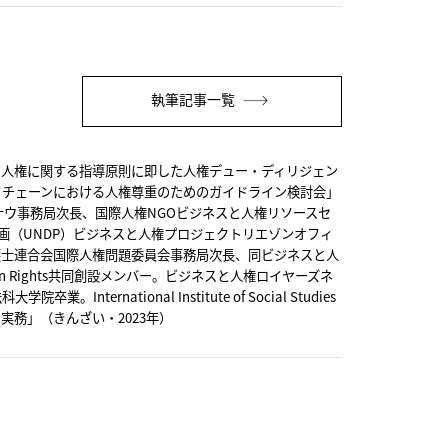
執筆記事一覧
と人権に関する指導原則に即した人権デュー・ディリジェン
イチェーンにおける人権尊重のためのガイドライン検討会」
ナウ事務局次長、国際人権
NGO
ビジネスと人権リソースセ
画（
UNDP
）ビジネスと人権プロジェクトリエゾンオフィ
護士連合会国際人権問題委員会事務局次長、同ビジネスと人
n Rights
共同創設メンバー。ビジネスと人権ロイヤーズネ
法科大学院卒業。
International Institute of Social Studies
の実務」（きんざい・
2023
年）