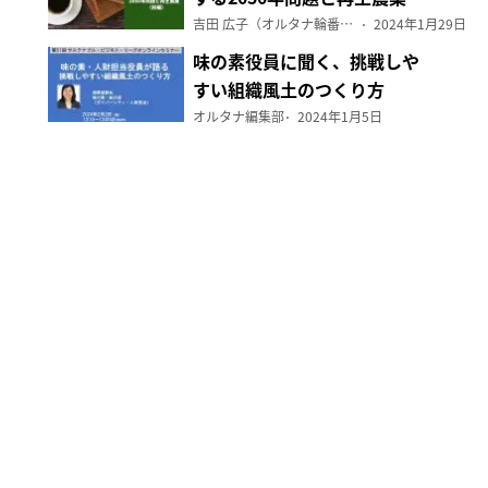
（前編）
吉田 広子（オルタナ輪番編集長）
2024年1月29日
味の素役員に聞く、挑戦しや
すい組織風土のつくり方
オルタナ編集部
2024年1月5日