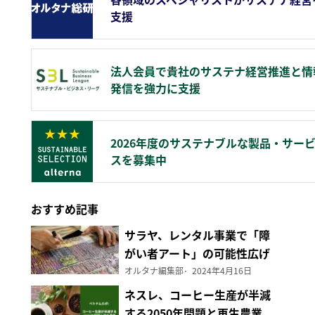
支援
法人会員で貴社のサステナ経営推進と情
発信を強力に支援
2026年度のサステナブルな製品・サー
スを募集中
おすすめ記事
サラヤ、レンタル事業で「障
がい者アート」の可能性広げ
る
オルタナ編集部
2024年4月16日
ネスレ、コーヒー生産が半減
する2050年問題と再生農業