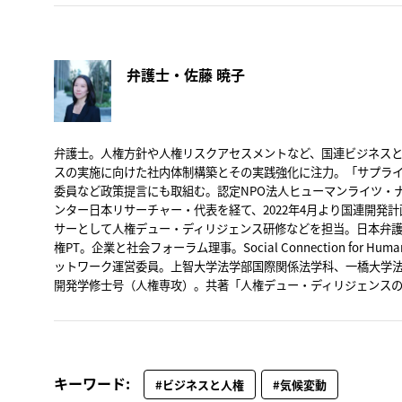
弁護士・佐藤 暁子
弁護士。人権方針や人権リスクアセスメントなど、国連ビジネス
スの実施に向けた社内体制構築とその実践強化に注力。「サプラ
委員など政策提言にも取組む。
認定
NPO
法人ヒューマンライツ・
ンター日本リサーチャー・代表を経て、
2022
年
4
月より国連開発計
サーとして人権デュー・ディリジェンス研修などを担当。
日本弁
権
PT
。企業と社会フォーラム理事。
Social Connection for Huma
ットワーク運営委員。
上智大学法学部国際関係法学科、一橋大学
開発学修士号（人権専攻）。共著「人権デュー・ディリジェンス
キーワード:
#ビジネスと人権
#気候変動