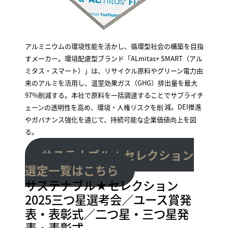
アルミニウムの環境性能を活かし、循環型社会の構築を目指
すメーカー。環境配慮型ブランド「ALmitas+ SMART（アル
ミタス・スマート）」は、リサイクル原料やグリーン電力由
来のアルミを活用し、温室効果ガス（GHG）排出量を最大
97%削減する。本社で原料を一括調達することでサプライチ
ェーンの透明性を高め、環境・人権リスクを削
減。DEI推進
やガバナンス強化を通じて、持続可能な企業価値向上を図
る。
サステナブル★セレクション
選定一覧はこちら
サステナブル★セレクション
2025三つ星選考会／ユース賞発
表・表彰式／二つ星・三つ星発