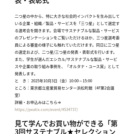
表・表彰式
二つ星の中から、特に大きな社会的インパクトを生み出して
いる企業・組織／製品・サービスを「三つ星」として選定す
る選考会を開きます。会場でサステナブルな製品・サービス
のプレゼンテーションをご覧いただけるほか、三つ星選考委
員による審査の様子にも触れていただけます。同日に三つ星
の選定および、二つ星/三つ星の発表・表彰式を行います。
また、学生が選んだエシカル/サステナブルな製品・サービ
スや企業の取り組み事例を、「オルタナ・ユース賞」として
発表します。
と き： 2025年10月3日（金）10:00～15:00
ところ：東京都立産業貿易センター浜松町館（4F第2会議
室）
詳細・お申込みはこちら⇒
https://peatix.com/event/4534737/
見て学んでお買い物ができる「第
3回サステナブル★セレクション