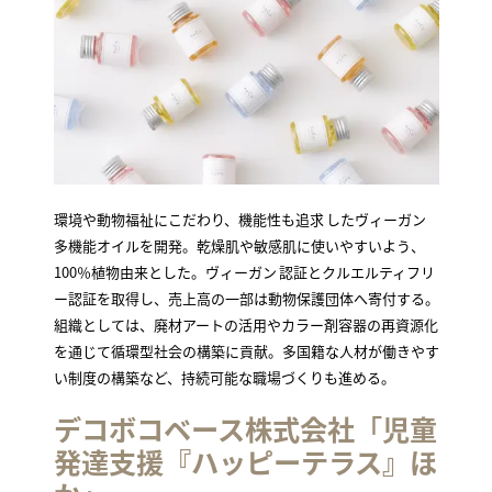
環境や動物福祉にこだわり、機能性も追求
したヴィーガン
多機能オイルを開発。乾燥肌や敏感肌に使いやすいよう、
100％植物由来とした。ヴィーガン
認証とクルエルティフリ
ー認証を取得し、売上高の一部は動物保護団体へ寄付する。
組織としては、廃材アートの活用やカラー剤容器の再資源化
を通じて循環型社会の構築に貢献。多国籍な人材が働きやす
い制度の構築など、持続可能な職場づくりも進める。
デコボコベース株式会社
「
児童
発達支援『
ハッピーテラス
』ほ