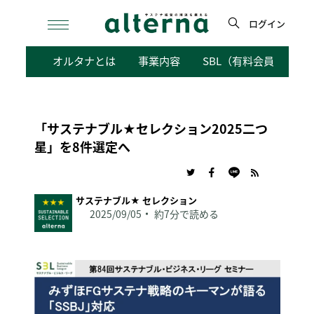
Skip
to
ログイン
content
検
オルタナとは
事業内容
SBL（有料会員向けサ
索
「サステナブル★セレクション2025二つ
星」を8件選定へ
サステナブル★ セレクション
2025/09/05
約7分で読める