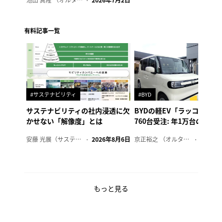
有料記事一覧
#サステナビリティ
#BYD
サステナビリティの社内浸透に欠
BYDの軽EV「ラッコ」、1
かせない「解像度」とは
760台受注: 年1万台の販売
安藤 光展（サステナビリティ・コンサルタント）
2026年8月6日
京正裕之 （オルタナ副編集長）
2026年
もっと見る