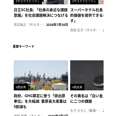
#サステナビリティ
#サステナビリティ
日立SC社長: 「社員の身近な課題
スーパーホテル社長「地域
意識」を社会課題解決につなげる
的価値を提供できるホテル
す」
京正裕之 （オルタナ副編集長）
2026年7月16日
吉田 広子（オルタナ輪番編集長）
2026年6
重要キーワード
#脱炭素
#脱炭素
政府、GHG算定に使う「排出原
その異名は「白い金」、リ
単位」を大幅減: 重厚長大産業は
に二つの課題
5割減も
もり ひろし（新語ウォッチャー）
2023年7
池田 真隆 （オルタナ輪番編集長）
2026年7月2日