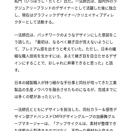
拓門（いっぽうし・たくと）氏だ。一法師氏は、国内外のラ
グジュアリーブランドのデザイナーとして活躍した後に独立
し、現在はグラフィックデザイナー/クリエイティブディレ
クターとして活動する。
一法師氏は、パッチワークのようなデザインにした意図をこ
う話した。「最初は、なるべく継ぎ目が見えないようにし
て、プレミアム感を出そうと考えていた。ただし、日本の繊
細な職人技術を生かすには、あえて継ぎ目を目立たせるデザ
インにすることで、おしゃれに昇華できると思った」と話
す。
日本の縫製職人が持つ細かな手仕事と同社が培ってきた工業
製品の生産ノウハウを融合させたものになるが、完成までに
は多くの壁があったという。
一法師氏とともにデザインを担当した、同社カラー＆感性デ
ザイン部アドバンスドCMFXデザイングループの加藤舞グル
ープマネージャーは、「アップサイクルは、素材が整理でき
た状態から製造するのではなく、不均一な廃材から作るの