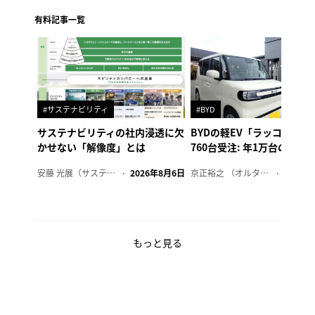
有料記事一覧
#サステナビリティ
#BYD
サステナビリティの社内浸透に欠
BYDの軽EV「ラッコ」、1
かせない「解像度」とは
760台受注: 年1万台の販売
安藤 光展（サステナビリティ・コンサルタント）
2026年8月6日
京正裕之 （オルタナ副編集長）
2026年
もっと見る