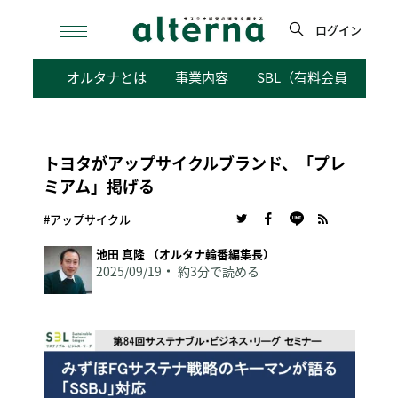
Skip
to
ログイン
content
検
オルタナとは
事業内容
SBL（有料会員向けサ
索
トヨタがアップサイクルブランド、「プレ
ミアム」掲げる
#アップサイクル
池田 真隆 （オルタナ輪番編集長）
2025/09/19
約3分で読める