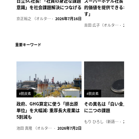
日立SC社長: 「社員の身近な課題
スーパーホテル社長「地域
意識」を社会課題解決につなげる
的価値を提供できるホテル
す」
京正裕之 （オルタナ副編集長）
2026年7月16日
吉田 広子（オルタナ輪番編集長）
2026年6
重要キーワード
#脱炭素
#脱炭素
政府、GHG算定に使う「排出原
その異名は「白い金」、リ
単位」を大幅減: 重厚長大産業は
に二つの課題
5割減も
もり ひろし（新語ウォッチャー）
2023年7
池田 真隆 （オルタナ輪番編集長）
2026年7月2日