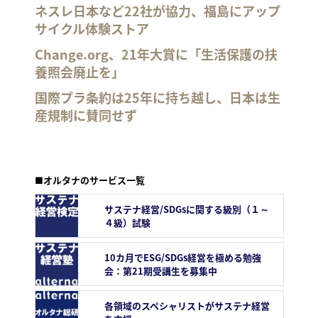
ネスレ日本など22社が協力、福島にアップ
サイクル体験ストア
Change.org、21年大賞に「生活保護の扶
養照会廃止を」
国際プラ条約は25年に持ち越し、日本は生
産規制に賛同せず
■オルタナのサービス一覧
サステナ経営/SDGsに関する級別（１～
４級）試験
10カ月でESG/SDGs経営を極める勉強
会：第21期受講生を募集中
各領域のスペシャリストがサステナ経営