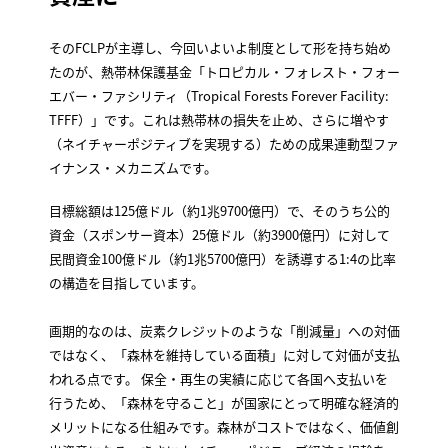
そのFCLPが主導し、今回いよいよ制度として形を持ち始め
たのが、熱帯林保護基金「トロピカル・フォレスト・フォー
エバー・ファシリティ（Tropical Forests Forever Facility:
TFFF）」です。これは熱帯林の損失を止め、さらに増やす
（ネイチャーポジティブを実現する）ための成果連動型ファ
イナンス・メカニズムです。
目標総額は125億ドル（約1兆9700億円）で、そのうち公的
資金（スポンサー資本）25億ドル（約3900億円）に対して
民間資金100億ドル（約1兆5700億円）を誘導する1:4の比率
の構造を目指しています。
画期的なのは、炭素クレジットのような「削減量」への対価
ではなく、「森林を維持している面積」に対して対価が支払
われる点です。 保全・再生の実績に応じて各国へ支払いを
行うため、「森林を守ること」が国家にとって明確な経済的
メリットになる仕組みです。森林がコストではなく、価値創