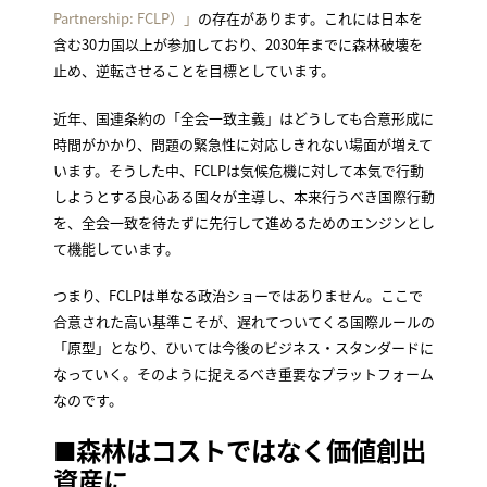
Partnership: FCLP）」
の存在があります。これには日本を
含む30カ国以上が参加しており、2030年までに森林破壊を
止め、逆転させることを目標としています。
近年、国連条約の「全会一致主義」はどうしても合意形成に
時間がかかり、問題の緊急性に対応しきれない場面が増えて
います。そうした中、FCLPは気候危機に対して本気で行動
しようとする良心ある国々が主導し、本来行うべき国際行動
を、全会一致を待たずに先行して進めるためのエンジンとし
て機能しています。
つまり、FCLPは単なる政治ショーではありません。ここで
合意された高い基準こそが、遅れてついてくる国際ルールの
「原型」となり、ひいては今後のビジネス・スタンダードに
なっていく。そのように捉えるべき重要なプラットフォーム
なのです。
■森林はコストではなく価値創出
資産に