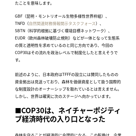
たことを意味します。
GBF（昆明・モントリオール生物多様性世界枠組）、
TNFD（
自然関連財務情報開示タスクフォース
）、
SBTN（科学的根拠に基づく環境目標ネットワーク）、
EUDR（欧州森林破壊防止規則）などが一体となって生態系
の質と透明性を求めているのと同じ方向であり、今回の
COP30はその流れを政治レベルで制度化したと言えそうで
す。
前述のように、日本政府はTFFFの設立には賛同したものの
資金拠出は見送っており、森林を価値資産として扱う国際的
な制度設計のオーナーシップを取れているとは言えません。
しかし、世界は確実に次のステージへ向かっています。
■COP30は、ネイチャーポジティ
ブ経済時代の入り口となった
森林を守ることが経済的に合理的になる。この転換は、企業