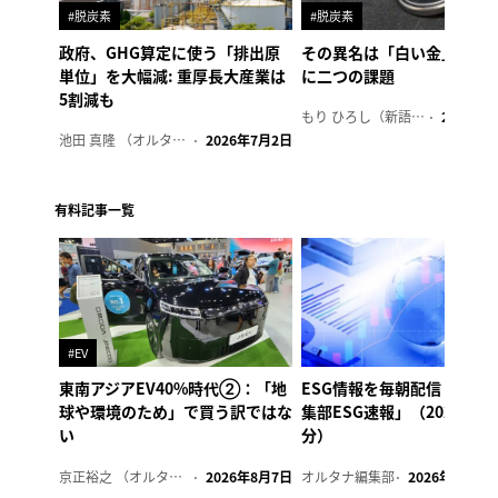
#脱炭素
#脱炭素
政府、GHG算定に使う「排出原
その異名は「白い金」、リ
単位」を大幅減: 重厚長大産業は
に二つの課題
5割減も
もり ひろし（新語ウォッチャー）
2023年7
池田 真隆 （オルタナ輪番編集長）
2026年7月2日
有料記事一覧
#EV
東南アジアEV40%時代②：「地
ESG情報を毎朝配信「オル
球や環境のため」で買う訳ではな
集部ESG速報」（2026年8
い
分）
京正裕之 （オルタナ副編集長）
2026年8月7日
オルタナ編集部
2026年8月7日