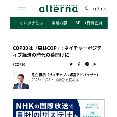
Skip
to
ログイン
content
検
オルタナとは
事業内容
SBL（有料会員向けサ
索
COP30は「森林COP」: ネイチャーポジテ
ィブ経済の時代の幕開けに
#COP30
足立 直樹（サステナブル経営アドバイザー）
2025/11/21
約8分で読める