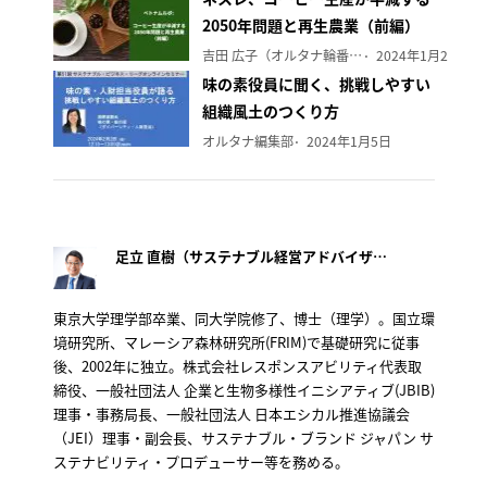
2050年問題と再生農業（前編）
吉田 広子（オルタナ輪番編集長）
2024年1月29日
味の素役員に聞く、挑戦しやすい
組織風土のつくり方
オルタナ編集部
2024年1月5日
足立 直樹（サステナブル経営アドバイザー）
東京大学理学部卒業、同大学院修了、博士（理学）。国立環
境研究所、マレーシア森林研究所(FRIM)で基礎研究に従事
後、2002年に独立。株式会社レスポンスアビリティ代表取
締役、一般社団法人 企業と生物多様性イニシアティブ(JBIB)
理事・事務局長、一般社団法人 日本エシカル推進協議会
（JEI）理事・副会長、サステナブル・ブランド ジャパン サ
ステナビリティ・プロデューサー等を務める。