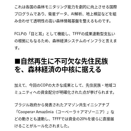
これは各国の森林モニタリング能力を劇的に向上させる国際
プログラムであり、衛星データ、AI解析、地上検証などを組
み合わせて透明性の高い森林情報基盤を整えるものです。
FCLPの「目と耳」として機能し、TFFFの成果連動型支払い
の根拠にもなるため、森林経済システムのインフラと言えま
す。
■自然再生に不可欠な先住民族
を、森林経済の中核に据える
加えて、今回のCOPの大きな成果として、先住民族・地域コ
ミュニティへの資金配分が明確化された点が挙げられます。
ブラジル政府から発表されたアマゾン共生イニシアチブ
「Coopera+ Amazônia（コーペーラ＋アマゾーニア）」な
どの動きとも連動し、TFFFでは資金の20%を彼らに直接届
けることがルール化されました。