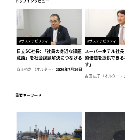
トップインタビュー
#サステナビリティ
#サステナビリティ
日立SC社長: 「社員の身近な課題
スーパーホテル社長「地域
意識」を社会課題解決につなげる
的価値を提供できるホテル
す」
京正裕之 （オルタナ副編集長）
2026年7月16日
吉田 広子（オルタナ輪番編集長）
2026年6
重要キーワード