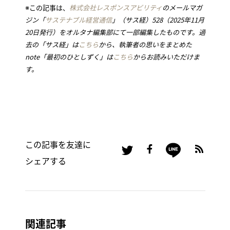
※この記事は、
株式会社レスポンスアビリティ
のメールマガ
ジン「
サステナブル経営通信
」（サス経）528（2025年11月
20日発行）をオルタナ編集部にて一部編集したものです。過
去の「サス経」は
こちら
から、執筆者の思いをまとめた
note「最初のひとしずく」は
こちら
からお読みいただけま
す。
この記事を友達に
シェアする
関連記事