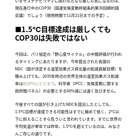
いまサステナビリティに関わる方なら誰しも気になるのは、
現在進行中のCOP30（国連気候変動枠組条約第30回締約国
会議）でしょう（現地時間で11月21日までの予定）。
■1.5℃目標達成は厳しくても
COP30は失敗ではない
今回は、パリ協定の「野心度サイクル」の中間評価が行われ
るタイミングにあたりますが、今年提出された各国の
NDC（国が決定する温室効果ガス排出量の削減貢献目標）を
積み上げても、2035年時点の世界全体の温室効果ガス削減
率は
約20%にとどまり
、科学者（IPCC：気候変動に関する
政府間パネル）が必要とする60%減には遠く及びません。
今後すべての国が引き上げたNDCを提出したとしても、
1.5℃目標が達成できる可能性はすでに極めて低く、2℃以
下に抑えることすら危ういと言われています。すでに世界の
平均気温が単年では昨年、1.5℃を超えているのは、みなさ
んご存じの通りです。