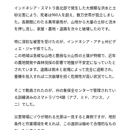
インドネシア・スマトラ島北部で発生した大規模な洪水と土
砂災害により、死者は960人を超え、数万世帯が孤立しまし
た。長期間にわたる異常豪雨が、山地から大量の土砂と流木
を押し流し、家屋・農地・道路を次々と破壊したのです。
特に深刻な被害を受けたのが、インドネシア・アチェ州ピデ
ィエ・ジャヤ県でした。
この地域は急峻な山地と脆弱な火山性の土壌が特徴で、近年
の農地開発や森林伐採の影響で地盤が不安定になっていたと
されています。道路は倒木と岩塊によって完全に遮断され、
重機を投入すれば二次崩壊を招く危険性が高い状況でした。
そこで動員されたのが、州の象保全センターで管理されてい
る訓練済みのスマトラゾウ4頭（アブ、ミド、アジス、ノ
ニ）でした。
災害現場にゾウが現れる光景は一見すると異例ですが、地形
条件と作業環境を考えれば、この選択は極めて合理的なもの