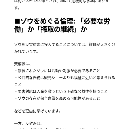
は約2400〜2800頭とされ、極めて危機的な水準にありま
す。
■ゾウをめぐる倫理: 「必要な労
働」か「搾取の継続」か
ゾウを災害対応に投入することについては、評価が大きく分
かれています。
賛成派は、
・訓練されたゾウには活動や刺激が必要であること
・公共的な任務は観光ショーよりも福祉に近いと考えられる
こと
・災害対応は人命を救うという明確な公益性を持つこと
・ゾウの存在が保全意識を高める可能性があること
などを理由に挙げています。
一方、反対派は、