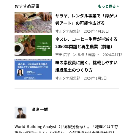
おすすめ記事
もっと見る >
サラヤ、レンタル事業で「障がい
者アート」の可能性広げる
オルタナ編集部
2024年4月16日
ネスレ、コーヒー生産が半減する
2050年問題と再生農業（前編）
吉田 広子（オルタナ輪番編集長）
2024年1月29日
味の素役員に聞く、挑戦しやすい
組織風土のつくり方
オルタナ編集部
2024年1月5日
瀧波 一誠
World-Building Analyst（世界観分析家）。「地理とは生存
戦略の記録である」を信条に、自然環境や社会環境が経済・