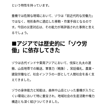
という特性を持っています。
重機では危険な現場において、ゾウは「前近代的な労働力」
ではなく、地形条件に適応した移動・作業手段となるので
す。今回の災害対応は、その能力が再評価された事例と言え
るでしょう。
■アジアでは歴史的に「ゾウ労
働」に依存してきた
ゾウは古代インドや東南アジアにおいて、伐採と丸太の運
搬、山岳地帯での輸送、軍事力（戦象）、宮廷儀礼、農業・
建設労働など、社会インフラの一部として人間社会を長く支
えてきました。
ゾウの身体能力と知能は、森林や山岳といった重機が入りに
くい環境において特に重宝され、地域社会の生産活動や権力
構造とも深く結びついてきました。