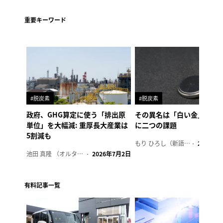
重要キーワード
#脱炭素
#脱炭素
政府、GHG算定に使う「排出原
その異名は「白い金」、リ
単位」を大幅減: 重厚長大産業は
に二つの課題
5割減も
もり ひろし（新語ウォッチャー）
2023年7
池田 真隆 （オルタナ輪番編集長）
2026年7月2日
有料記事一覧