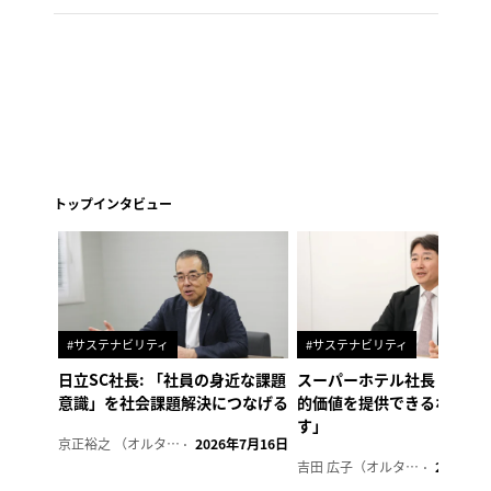
トップインタビュー
#サステナビリティ
#サステナビリティ
日立SC社長: 「社員の身近な課題
スーパーホテル社長「地域
意識」を社会課題解決につなげる
的価値を提供できるホテル
す」
京正裕之 （オルタナ副編集長）
2026年7月16日
吉田 広子（オルタナ輪番編集長）
2026年6