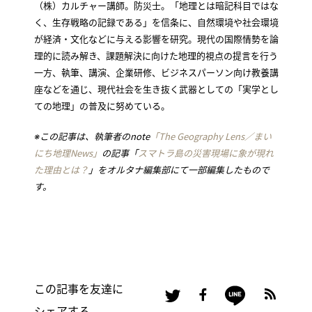
（株）カルチャー講師。防災士。「地理とは暗記科目ではな
く、生存戦略の記録である」を信条に、自然環境や社会環境
が経済・文化などに与える影響を研究。現代の国際情勢を論
理的に読み解き、課題解決に向けた地理的視点の提言を行う
一方、執筆、講演、企業研修、ビジネスパーソン向け教養講
座などを通じ、現代社会を生き抜く武器としての「実学とし
ての地理」の普及に努めている。
※この記事は、執筆者のnote
「The Geography Lens
／まい
にち地理News
」
の記事「
スマトラ島の災害現場に象が現れ
た理由とは？
」をオルタナ編集部にて一部編集したもので
す。
この記事を友達に
シェアする