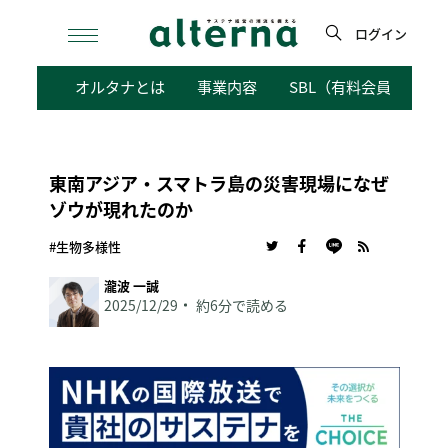
Skip
to
ログイン
content
検
オルタナとは
事業内容
SBL（有料会員向けサ
索
東南アジア・スマトラ島の災害現場になぜ
ゾウが現れたのか
#生物多様性
瀧波 一誠
2025/12/29
約6分で読める