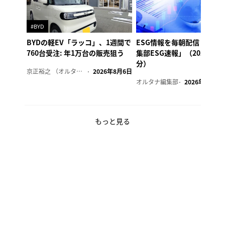
#BYD
BYDの軽EV「ラッコ」、1週間で
ESG情報を毎朝配信「オル
760台受注: 年1万台の販売狙う
集部ESG速報」（2026年8
分）
京正裕之 （オルタナ副編集長）
2026年8月6日
オルタナ編集部
2026年8月6日
もっと見る