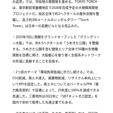
の追求」では、市街地の再開発を進める。TOKYO TORCH
は、東京駅前常盤橋地区で2028年完成予定の大規模再開発
プロジェクトだ。街区全体で約2ヘクタールの屋外空間を整
備し、高さ約390メートルのシンボルタワー「Torch
Tower」は日本一の高層ビルとなる見込みだ。
・2025年3月に南館をグランドオープンした「グラングリー
ン大阪」では、約4.5ヘクタールの「うめきた公園」を整備
する。うめきた公園を含む開発エリア全体で56種の生物種
誘致を目標に掲げ、大阪都心を取り巻く生態系ネットワーク
の形成に貢献することを目指す。
・2つ目のテーマ「環境負荷低減に尽力し続ける」では、
CO2削減、再エネ導入、廃棄物削減、リサイクル率向上につ
いてKPIを設定した。再エネについてはバーチャルPPA（電
力販売契約）や証書によって、25年度に100％を達成できる
見通しだ。三菱地所は2022年に「SBTネットゼロ認定」を
国内で初めて取得した先進企業でもある。