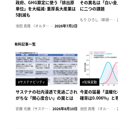
政府、GHG算定に使う「排出原
その異名は「白い金」、リ
単位」を大幅減: 重厚長大産業は
に二つの課題
5割減も
もり ひろし（新語ウォッチャー）
2023年7
池田 真隆 （オルタナ輪番編集長）
2026年7月2日
有料記事一覧
#サステナビリティ
#気候変動
サステナの社内浸透で見過ごされ
今夏の猛暑「温暖化なけれ
がちな「関心度合い」の罠とは
確率は0.006%」と専門家
安藤 光展（サステナビリティ・コンサルタント）
2026年8月10日
池田 真隆 （オルタナ輪番編集長）
2026年8