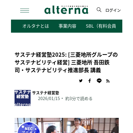
Skip
to
ログイン
content
検
オルタナとは
事業内容
SBL（有料会員向けサ
索
サステナ経営塾2025: [三菱地所グループの
サステナビリティ経営] 三菱地所 吾田鉄
司・サステナビリティ推進部長 講義
サステナ経営塾
2026/01/15
約3分で読める