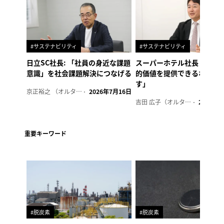
#サステナビリティ
#サステナビリティ
日立SC社長: 「社員の身近な課題
スーパーホテル社長「地域
意識」を社会課題解決につなげる
的価値を提供できるホテル
す」
京正裕之 （オルタナ副編集長）
2026年7月16日
吉田 広子（オルタナ輪番編集長）
2026年6
重要キーワード
#脱炭素
#脱炭素