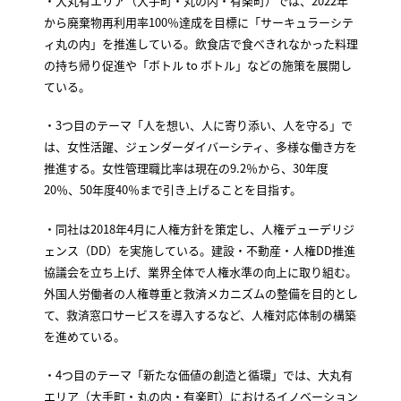
・大丸有エリア（大手町・丸の内・有楽町）では、2022年
から廃棄物再利用率100％達成を目標に「サーキュラーシテ
ィ丸の内」を推進している。飲食店で食べきれなかった料理
の持ち帰り促進や「ボトル to ボトル」などの施策を展開し
ている。
・3つ目のテーマ「人を想い、人に寄り添い、人を守る」で
は、女性活躍、ジェンダーダイバーシティ、多様な働き方を
推進する。女性管理職比率は現在の9.2％から、30年度
20％、50年度40％まで引き上げることを目指す。
・同社は2018年4月に人権方針を策定し、人権デューデリジ
ェンス（DD）を実施している。建設・不動産・人権DD推進
協議会を立ち上げ、業界全体で人権水準の向上に取り組む。
外国人労働者の人権尊重と救済メカニズムの整備を目的とし
て、救済窓口サービスを導入するなど、人権対応体制の構築
を進めている。
・4つ目のテーマ「新たな価値の創造と循環」では、大丸有
エリア（大手町・丸の内・有楽町）におけるイノベーション