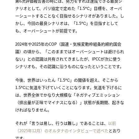
第6次評価報告書の時には、努力をすれば達成できる最良シ
ナリオとして、パリ協定で定めた「1.5℃」目標を、オーバ
ーシュートすることなく目指せるシナリオがありました。し
かし、今回の最良シナリオは、「1.5℃」を目指すとして
も、オーバーシュートが前提です。
2024年や2025年のCOP（国連・気候変動枠組条約締約国会
議）の頃から、「このままではオーバーシュートは避けられ
ない」との認識は共有されてきましたが、IPCCが次に使う
シナリオも、その認識に沿うものになったということです。
今後、世界はいったん「1.5℃」の閾値を超え、そこから
1.5℃に気温を下げていくことになります。気温を下げるに
は、世界全体でかなり大規模な「ネガティブエミッション
（排出量が正味でマイナスになる）」状態が長期間、起きな
ければなりません。
それが「言うは易し、行うは難し」であることは、
以前
（2025年12月）のオルタナのインタビューで述べた
とおり
です。