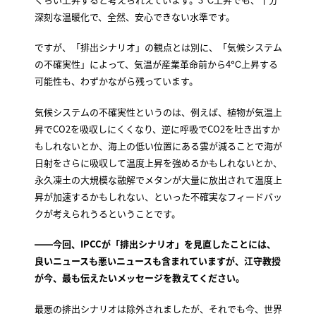
深刻な温暖化で、全然、安心できない水準です。
ですが、「排出シナリオ」の観点とは別に、「気候システム
の不確実性」によって、気温が産業革命前から4℃上昇する
可能性も、わずかながら残っています。
気候システムの不確実性というのは、例えば、植物が気温上
昇でCO2を吸収しにくくなり、逆に呼吸でCO2を吐き出すか
もしれないとか、海上の低い位置にある雲が減ることで海が
日射をさらに吸収して温度上昇を強めるかもしれないとか、
永久凍土の大規模な融解でメタンが大量に放出されて温度上
昇が加速するかもしれない、といった不確実なフィードバッ
クが考えられうるということです。
――今回、IPCCが「排出シナリオ」を見直したことには、
良いニュースも悪いニュースも含まれていますが、江守教授
が今、最も伝えたいメッセージを教えてください。
最悪の排出シナリオは除外されましたが、それでも今、世界