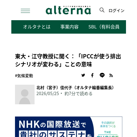
Skip
to
ログイン
content
検
オルタナとは
事業内容
SBL（有料会員向けサ
索
東大・江守教授に聞く：「IPCCが使う排出
シナリオが変わる」ことの意味
#気候変動
北村（宮子）佳代子（オルタナ輪番編集長）
2026/05/25
約7分で読める