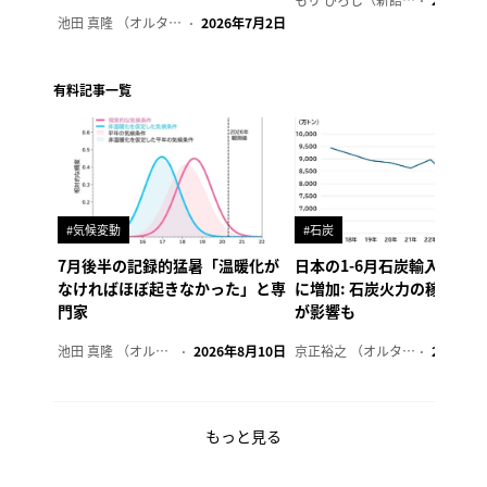
池田 真隆 （オルタナ輪番編集長）
2026年7月2日
有料記事一覧
#気候変動
#石炭
7月後半の記録的猛暑「温暖化が
日本の1-6月石炭輸入、4年
なければほぼ起きなかった」と専
に増加: 石炭火力の稼働制
門家
が影響も
池田 真隆 （オルタナ輪番編集長）
2026年8月10日
京正裕之 （オルタナ副編集長）
2026年8
もっと見る