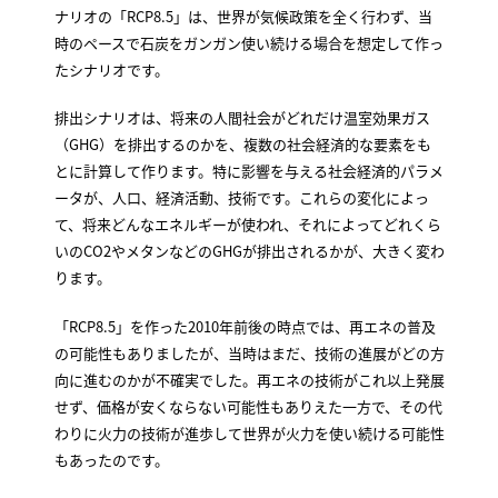
ナリオの「RCP8.5」は、世界が気候政策を全く行わず、当
時のペースで石炭をガンガン使い続ける場合を想定して作っ
たシナリオです。
排出シナリオは、将来の人間社会がどれだけ温室効果ガス
（GHG）を排出するのかを、複数の社会経済的な要素をも
とに計算して作ります。特に影響を与える社会経済的パラメ
ータが、人口、経済活動、技術です。これらの変化によっ
て、将来どんなエネルギーが使われ、それによってどれくら
いのCO2やメタンなどのGHGが排出されるかが、大きく変わ
ります。
「RCP8.5」を作った2010年前後の時点では、再エネの普及
の可能性もありましたが、当時はまだ、技術の進展がどの方
向に進むのかが不確実でした。再エネの技術がこれ以上発展
せず、価格が安くならない可能性もありえた一方で、その代
わりに火力の技術が進歩して世界が火力を使い続ける可能性
もあったのです。