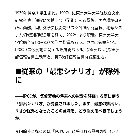
1970年神奈川県生まれ。1997年に東京大学大学院総合文化
研究科博士課程にて博士号（学術）を取得後、国立環境研究
所に勤務。同研究所気候変動リスク評価研究室長、地球シス
テム領域副領域長等を経て、2022年より現職。東京大学大
学院総合文化研究科で学生指導も行う。専門は気候科学。
IPCC（気候変動に関する政府間パネル）第5次および第6次
評価報告書主執筆者、第7次評価報告書査読編集者。
■従来の「最悪シナリオ」が除外
に
――IPCCが、気候変動の将来への影響を評価する際に使う
「排出シナリオ」が見直されました。まず、最悪の排出シナ
リオが除外となったことの意味を、どう捉えるべきでしょう
か。
今回除外となるのは「RCP8.5」と呼ばれる最悪の排出シナ