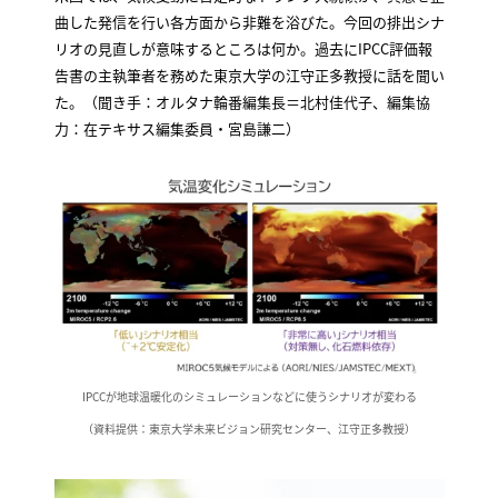
曲した発信を行い各方面から非難を浴びた。今回の排出シナ
リオの見直しが意味するところは何か。過去にIPCC評価報
告書の主執筆者を務めた東京大学の江守正多教授に話を聞い
た。（聞き手：オルタナ輪番編集長＝北村佳代子、編集協
力：在テキサス編集委員・宮島謙二）
IPCCが地球温暖化のシミュレーションなどに使うシナリオが変わる
（資料提供：東京大学未来ビジョン研究センター、江守正多教授）