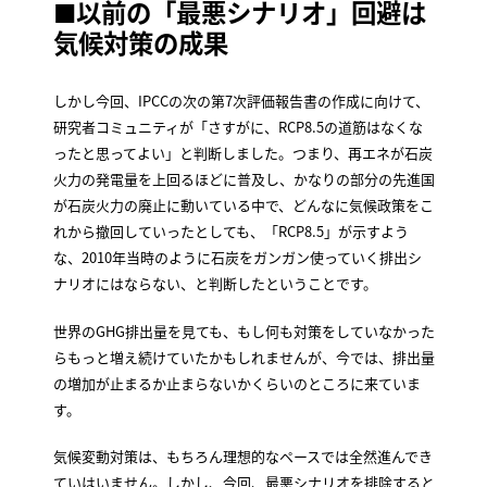
■以前の「最悪シナリオ」回避は
気候対策の成果
しかし今回、IPCCの次の第7次評価報告書の作成に向けて、
研究者コミュニティが「さすがに、RCP8.5の道筋はなくな
ったと思ってよい」と判断しました。つまり、再エネが石炭
火力の発電量を上回るほどに普及し、かなりの部分の先進国
が石炭火力の廃止に動いている中で、どんなに気候政策をこ
れから撤回していったとしても、「RCP8.5」が示すよう
な、2010年当時のように石炭をガンガン使っていく排出シ
ナリオにはならない、と判断したということです。
世界のGHG排出量を見ても、もし何も対策をしていなかった
らもっと増え続けていたかもしれませんが、今では、排出量
の増加が止まるか止まらないかくらいのところに来ていま
す。
気候変動対策は、もちろん理想的なペースでは全然進んでき
ていはいません。しかし、今回、最悪シナリオを排除すると