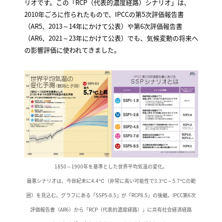
リオです。この「RCP（代表的濃度経路）シナリオ」は、
2010年ごろに作られたもので、IPCCの第5次評価報告書
（AR5、2013～14年にかけて公表）や第6次評価報告書
（AR6、2021～23年にかけて公表）でも、気候変動の将来へ
の影響評価に使われてきました。
1850～1900年を基準とした世界平均気温の変化。
最悪シナリオは、今世紀末に4.4℃（非常に高い可能性で3.3℃～5.7℃の範
囲）を見込む。グラフにある「SSP5-8.5」が「RCP8.5」の後継。IPCC第6次
評価報告書（AR6）から「RCP（代表的濃度経路）」に共有社会経済経路