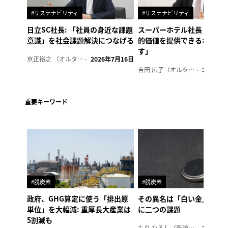
#サステナビリティ
#サステナビリティ
日立SC社長: 「社員の身近な課題
スーパーホテル社長「地域
意識」を社会課題解決につなげる
的価値を提供できるホテル
す」
京正裕之 （オルタナ副編集長）
2026年7月16日
吉田 広子（オルタナ輪番編集長）
2026年6
重要キーワード
#脱炭素
#脱炭素
政府、GHG算定に使う「排出原
その異名は「白い金」、リ
単位」を大幅減: 重厚長大産業は
に二つの課題
5割減も
もり ひろし（新語ウォッチャー）
2023年7