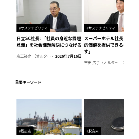
#サステナビリティ
#サステナビリティ
日立SC社長: 「社員の身近な課題
スーパーホテル社長「地域
意識」を社会課題解決につなげる
的価値を提供できるホテル
す」
京正裕之 （オルタナ副編集長）
2026年7月16日
吉田 広子（オルタナ輪番編集長）
2026年6
重要キーワード
#脱炭素
#脱炭素