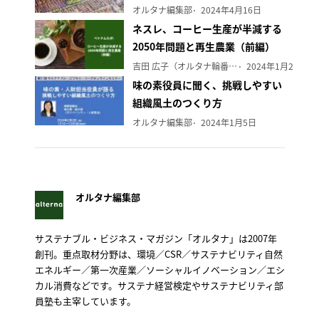
オルタナ編集部
2024年4月16日
ネスレ、コーヒー生産が半減する
2050年問題と再生農業（前編）
吉田 広子（オルタナ輪番編集長）
2024年1月29日
味の素役員に聞く、挑戦しやすい
組織風土のつくり方
オルタナ編集部
2024年1月5日
オルタナ編集部
サステナブル・ビジネス・マガジン「オルタナ」は2007年
創刊。重点取材分野は、環境／CSR／サステナビリティ自然
エネルギー／第一次産業／ソーシャルイノベーション／エシ
カル消費などです。サステナ経営検定やサステナビリティ部
員塾も主宰しています。