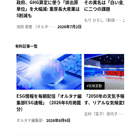
政府、GHG算定に使う「排出原
その異名は「白い金」、リ
単位」を大幅減: 重厚長大産業は
に二つの課題
5割減も
もり ひろし（新語ウォッチャー）
2023年7
池田 真隆 （オルタナ輪番編集長）
2026年7月2日
有料記事一覧
#気候変動
ESG情報を毎朝配信「オルタナ編
「2050年の天気予報 Ver.
集部ESG速報」（2026年8月掲載
す、リアルな気候変動の影
分）
北村（宮子）佳代子（オルタナ輪番編集長）
2026年
オルタナ編集部
2026年8月6日