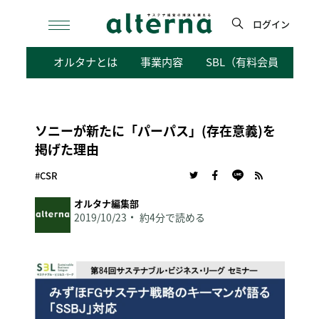
Skip
to
ログイン
content
検
オルタナとは
事業内容
SBL（有料会員向けサ
索
ソニーが新たに「パーパス」(存在意義)を
掲げた理由
#CSR
オルタナ編集部
2019/10/23
約4分で読める