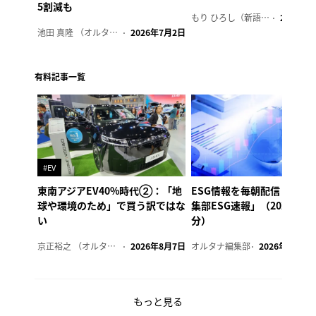
5割減も
もり ひろし（新語ウォッチャー）
2023年7
池田 真隆 （オルタナ輪番編集長）
2026年7月2日
有料記事一覧
#EV
東南アジアEV40%時代②：「地
ESG情報を毎朝配信「オル
球や環境のため」で買う訳ではな
集部ESG速報」（2026年8
い
分）
京正裕之 （オルタナ副編集長）
2026年8月7日
オルタナ編集部
2026年8月7日
もっと見る