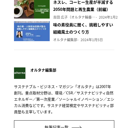
ネスレ、コーヒー生産が半減する
2050年問題と再生農業（前編）
吉田 広子（オルタナ輪番編集長）
2024年1月29日
味の素役員に聞く、挑戦しやすい
組織風土のつくり方
オルタナ編集部
2024年1月5日
オルタナ編集部
サステナブル・ビジネス・マガジン「オルタナ」は2007年
創刊。重点取材分野は、環境／CSR／サステナビリティ自然
エネルギー／第一次産業／ソーシャルイノベーション／エシ
カル消費などです。サステナ経営検定やサステナビリティ部
員塾も主宰しています。
執筆記事一覧