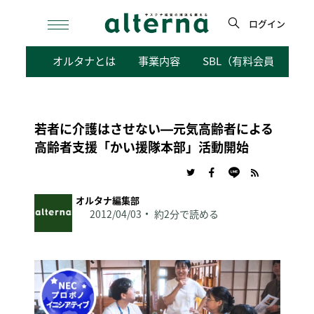
Skip
to
ログイン
content
検
オルタナとは
事業内容
SBL（有料会員向けサ
索
若者に介護はさせない―元気高齢者による
高齢者支援「かい援隊本部」活動開始
オルタナ編集部
2012/04/03
約2分で読める