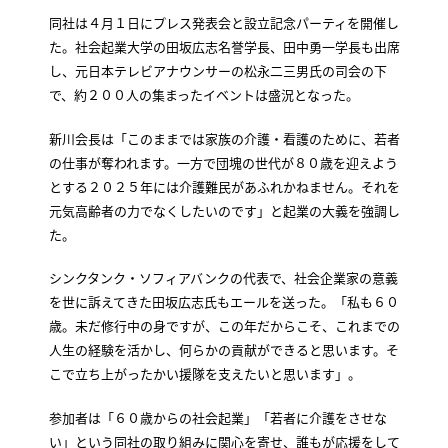
同社は４月１日にプレス発表会と設立記念パーティを開催し
た。社会起業大学の田坂広志名誉学長、田中勇一学長も出席
し、元日本テレビアナウンサーの松永二三男氏の司会の下
で、約２００人の集まったイベントは盛況となった。
新川会長は「このままでは家族の介護・看護のために、若者
の仕事が奪われます。一方で団塊の世代が８０歳を迎えよう
とする２０２５年には介護難民があふれかねません。それを
元気高齢者の力でなくしたいのです」と起業の大義を強調し
た。
シンクタンク・ソフィアバンクの代表で、社会企業家の意義
を世に訴えてきた田坂広志氏もエールを送った。「私も６０
歳。未だ修行中の身ですが、この年だからこそ、これまでの
人生の経験を活かし、何らかの貢献ができると思います。そ
こで立ち上がったかい援隊を支えたいと思います」。
参加者は「６０歳からの社会起業」「若者に介護をさせな
い」という同社の取り組みに関心を寄せ、誰もが応援をして