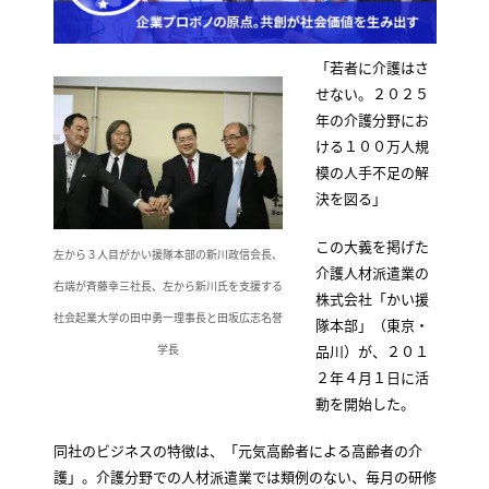
「若者に介護はさ
せない。２０２５
年の介護分野にお
ける１００万人規
模の人手不足の解
決を図る」
この大義を掲げた
左から３人目がかい援隊本部の新川政信会長、
介護人材派遣業の
右端が斉藤幸三社長、左から新川氏を支援する
株式会社「かい援
社会起業大学の田中勇一理事長と田坂広志名誉
隊本部」（東京・
品川）が、２０１
学長
２年４月１日に活
動を開始した。
同社のビジネスの特徴は、「元気高齢者による高齢者の介
護」。介護分野での人材派遣業では類例のない、毎月の研修