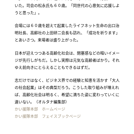
いた。司会の松永氏も６０歳。「同世代の心意気に応援しよ
うと思った」。
会場には６０歳を超えて起業したライフネット生命の出口治
明社長、高齢社の上田研二会長も訪れ、「成功を祈ります」
とあいさつ。来場者は盛り上がった。
日本が迎えつつある高齢化社会は、閉塞感などの暗いイメー
ジが先行しがちだ。しかし実際は元気な高齢者ばかり。それ
ゆえ前向きにとらえることもできるはずだ。
志だけではなく、ビジネス界での経験と知恵を活かす「大人
の社会起業」はその典型だろう。こうした取り組みが増えれ
ば、高齢化社会は明るく、希望に満ちた姿に変わっていくに
違いない。（オルタナ編集部）
かい援隊本部 ホームページ
かい援隊本部 フェイスブックページ