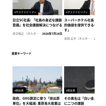
#サステナビリティ
#サステナビリティ
日立SC社長: 「社員の身近な課題
スーパーホテル社長「地域
意識」を社会課題解決につなげる
的価値を提供できるホテル
す」
京正裕之 （オルタナ副編集長）
2026年7月16日
吉田 広子（オルタナ輪番編集長）
2026年6
重要キーワード
#脱炭素
#脱炭素
政府、GHG算定に使う「排出原
その異名は「白い金」、リ
単位」を大幅減: 重厚長大産業は
に二つの課題