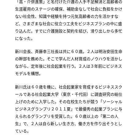
「高・介併進策」と名付けた介護の人手不足解消と高齢者の
生涯雇用のステージの確保、補助金なしで社会に負担をかけ
ない社会性、知識や経験を持つ元気高齢者の力を活かすな
ど、さまざまな社会に役立つ工夫をビジネスプランの中に盛
り込んだ。すでに介護施設と契約を結び、滑り出しから多忙
になった。
新川会長、斉藤幸三社長は共に６０歳。２人は明治安田生命
の幹部を務めた。そこで学んだ人材育成のノウハウを活かし
ながら、定年後に社会起業を行う。２人は３年前にビジネス
モデルを構想。
新川氏は６０歳を機に、社会起業家を育成するビジネススク
ールである社会起業大学（東京・千代田）に調査研究の総仕
上げのために入学した。その在校生たちが競う「ソーシャル
ビジネスグランプリ２０１１夏」で最優秀の起業プランに与
えられるグランプリを受賞した。６０歳以上の「第二の人
生」で、２人は自ら新しい生き方、働き方を作り出そうとし
ている。