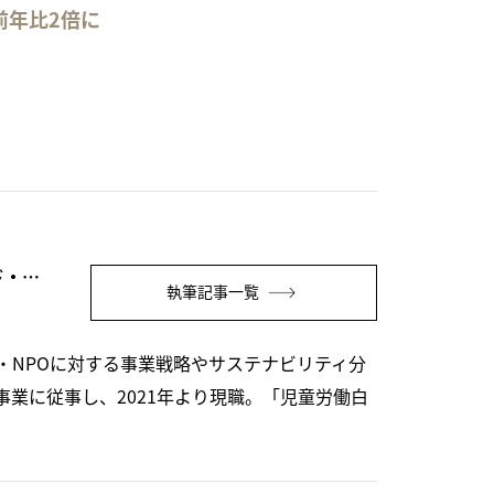
前年比2倍に
潮崎 真惟子（認定NPO法人フェアトレード・ラベル・ジャパン事務局長）
執筆記事一覧
・NPOに対する事業戦略やサステナビリティ分
業に従事し、2021年より現職。「児童労働白