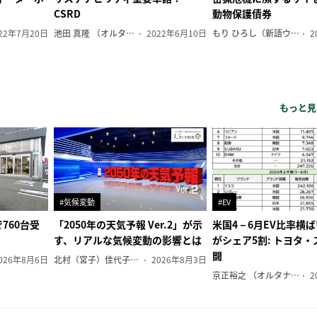
CSRD
動物保護債券
22年7月20日
池田 真隆 （オルタナ輪番編集長）
2022年6月10日
もり ひろし（新語ウォッチャー）
2
もっと見
#気候変動
#EV
760台受
「2050年の天気予報 Ver.2」が示
米国4－6月EV比率横
す、リアルな気候変動の影響とは
がシェア5割: トヨタ
闘
026年8月6日
北村（宮子）佳代子（オルタナ輪番編集長）
2026年8月3日
京正裕之 （オルタナ副編集長）
2