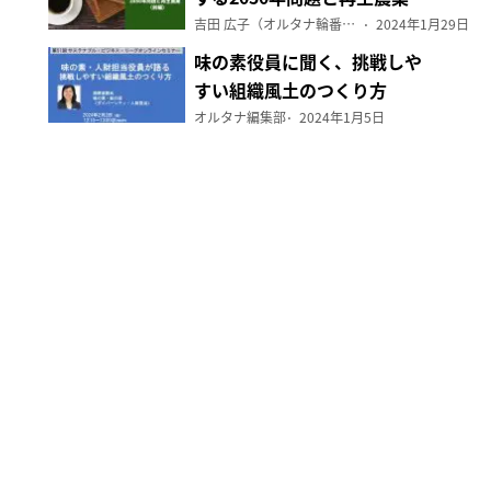
（前編）
吉田 広子（オルタナ輪番編集長）
2024年1月29日
味の素役員に聞く、挑戦しや
すい組織風土のつくり方
オルタナ編集部
2024年1月5日