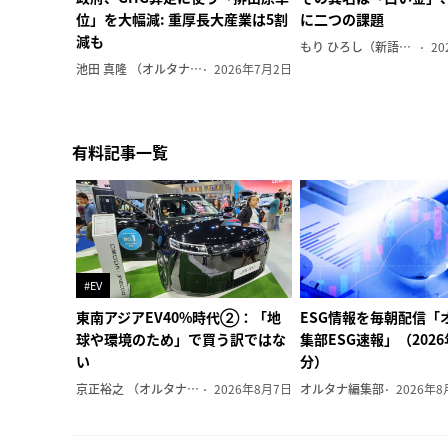
位」を大幅減: 重厚長大産業は5割
に二つの課題
減も
もり ひろし（新語ウォッチャー）
20
池田 真隆 （オルタナ輪番編集長）
2026年7月2日
有料記事一覧
#EV
東南アジアEV40%時代②：「地
ESG情報を毎朝配信「
球や環境のため」で買う訳ではな
集部ESG速報」（202
い
分）
京正裕之 （オルタナ副編集長）
2026年8月7日
オルタナ編集部
2026年8