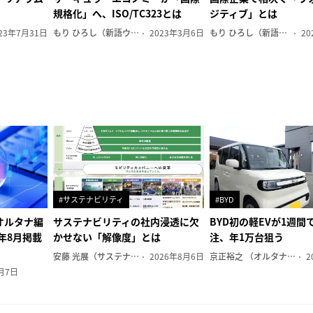
規格化」へ、ISO/TC323とは
ジティブ」とは
23年7月31日
もり ひろし（新語ウォッチャー）
2023年3月6日
もり ひろし（新語ウォッチャー）
20
#サステナビリティ
#BYD
オルタナ編
サステナビリティの社内浸透に欠
BYD初の軽EVが1週間で
6年8月掲載
かせない「解像度」とは
注、年1万台狙う
安藤 光展（サステナビリティ・コンサルタント）
2026年8月6日
京正裕之 （オルタナ副編集長）
2
月7日