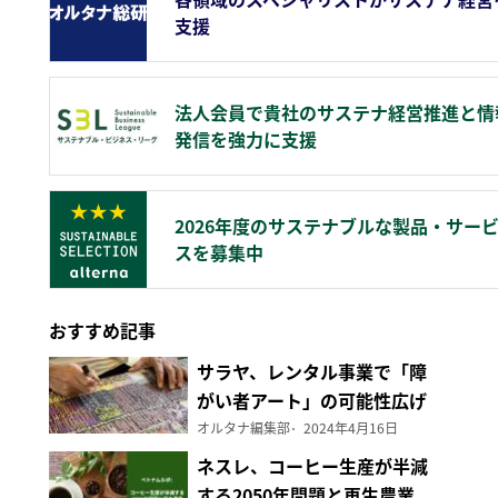
支援
法人会員で貴社のサステナ経営推進と情
発信を強力に支援
2026年度のサステナブルな製品・サー
スを募集中
おすすめ記事
サラヤ、レンタル事業で「障
がい者アート」の可能性広げ
る
オルタナ編集部
2024年4月16日
ネスレ、コーヒー生産が半減
する2050年問題と再生農業