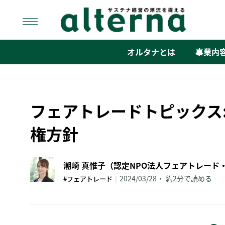
Skip
to
content
オルタナ
「サステナ経営」の潮流を捉える
オルタナとは
事業内
フェアトレードトピックス
権方針
|
2024/03/28
約2分で読める
#フェアトレード