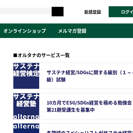
新規登録
ログ
オンラインショップ
メルマガ登録
■オルタナのサービス一覧
サステナ経営/SDGsに関する級別（１～
級）試験
10カ月でESG/SDGs経営を極める勉強会
第21期受講生を募集中
各領域のスペシャリストがサステナ経営