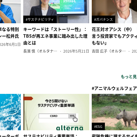
#サステナビリティ
#ガバナンス
単なる特別
キーワードは「ストーリー性」：
花王対オアシス（中）
シー松井氏
TBSが再エネ事業に踏み出した理
言う投資家でもアクテ
由とは
もない」
026年6月1日
長濱 慎（オルタナ副編集長）
2026年5月21日
吉田 広子（オルタナ輪番編集長）
20
もっと見
#アニマルウェルフェア
#ESG
ォーターポ
サステナビリティ重要単語：
密猟危機に瀕するサイ