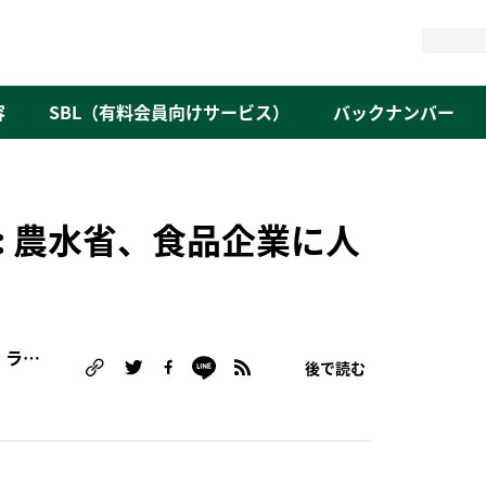
検
索
容
SBL（有料会員向けサービス）
バックナンバー
: 農水省、食品企業に人
潮崎 真惟子（認定NPO法人フェアトレード・ラベル・ジャパン事務局長）
後で読む