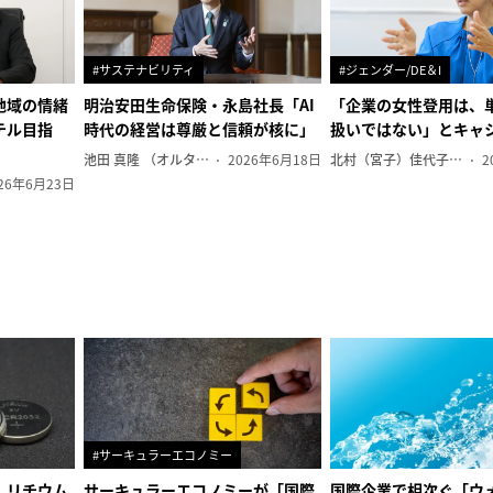
#サステナビリティ
#ジェンダー/DE＆I
地域の情緒
明治安田生命保険・永島社長「AI
「企業の女性登用は、
テル目指
時代の経営は尊厳と信頼が核に」
扱いではない」とキャ
池田 真隆 （オルタナ輪番編集長）
2026年6月18日
北村（宮子）佳代子（オルタナ輪番編集長）
2
26年6月23日
#サーキュラーエコノミー
、リチウム
サーキュラーエコノミーが「国際
国際企業で相次ぐ「ウ