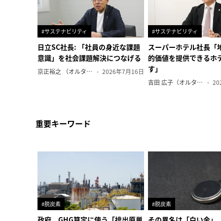
#サステナビリティ
#サステナビリティ
日立SC社長: 「社員の身近な課題
スーパーホテル社長「
意識」を社会課題解決につなげる
的価値を提供できるホ
す」
京正裕之 （オルタナ副編集長）
2026年7月16日
吉田 広子（オルタナ輪番編集長）
20
重要キーワード
#脱炭素
#脱炭素
政府、GHG算定に使う「排出原単
その異名は「白い金」