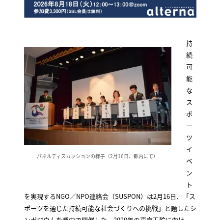
持
続
可
能
な
ス
ポ
ー
ツ
イ
パネルディスカッションの様子（2月16日、都内にて）
ベ
ン
ト
を実現するNGO／NPO連絡会（SUSPON）は2月16日、「ス
ポーツを通じた持続可能な社会づくりへの挑戦」と題したシ
ンポジウムを都内で開催した。2020年の東京五輪に向け