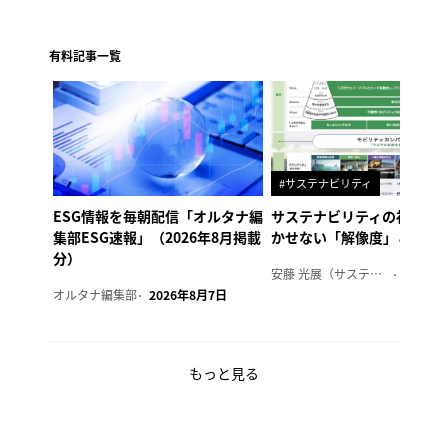
有料記事一覧
#サステナビリティ
ESG情報を毎朝配信「オルタナ編
サステナビリティの社内浸
集部ESG速報」（2026年8月掲載
かせない「解像度」とは
分）
安藤 光展（サステナビリティ・コンサルタント）
2026年
オルタナ編集部
2026年8月7日
もっと見る