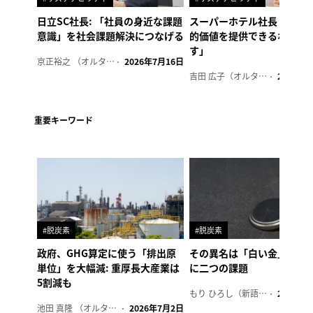
日立SC社長: 「社員の身近な課題
スーパーホテル社長「地域
意識」を社会課題解決につなげる
的価値を提供できるホテル
す」
京正裕之 （オルタナ副編集長）
2026年7月16日
吉田 広子（オルタナ輪番編集長）
2026年6
重要キーワード
#脱炭素
#脱炭素
政府、GHG算定に使う「排出原
その異名は「白い金」、リ
単位」を大幅減: 重厚長大産業は
に二つの課題
5割減も
もり ひろし（新語ウォッチャー）
2023年7
池田 真隆 （オルタナ輪番編集長）
2026年7月2日