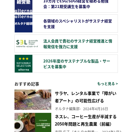
10カ月でESG/SDGs経営を極める勉強
会：第21期受講生を募集中
各領域のスペシャリストがサステナ経営
を支援
法人会員で貴社のサステナ経営推進と情
報発信を強力に支援
2026年度のサステナブルな製品・サー
ビスを募集中
おすすめ記事
もっと見る >
サラヤ、レンタル事業で「障がい
者アート」の可能性広げる
オルタナ編集部
2024年4月16日
ネスレ、コーヒー生産が半減する
2050年問題と再生農業（前編）
吉田 広子（オルタナ輪番編集長）
2024年1月29日