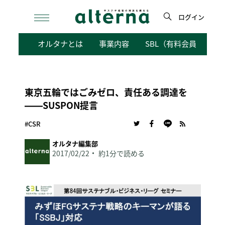
Skip
to
ログイン
content
検
オルタナとは
事業内容
SBL（有料会員向けサ
索
東京五輪ではごみゼロ、責任ある調達を
――SUSPON提言
#CSR
オルタナ編集部
2017/02/22
約1分で読める