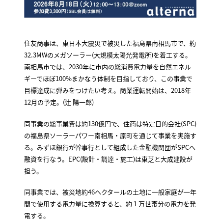
住友商事は、東日本大震災で被災した福島県南相馬市で、約
32.3MWのメガソーラー(大規模太陽光発電所)を着工する。
南相馬市では、2030年に市内の総消費電力量を自然エネル
ギーでほぼ100%まかなう体制を目指しており、この事業で
目標達成に弾みをつけたい考え。商業運転開始は、2018年
12月の予定。(辻 陽一郎)
同事業の総事業費は約130億円で、住商は特定目的会社(SPC)
の福島県ソーラーパワー南相馬・原町を通じて事業を実施す
る。みずほ銀行が幹事行として組成した金融機関団がSPCへ
融資を行なう。EPC(設計・調達・施工)は東芝と大成建設が
担う。
同事業では、被災地約46ヘクタールの土地に一般家庭が一年
間で使用する電力量に換算すると、約１万世帯分の電力を発
電する。