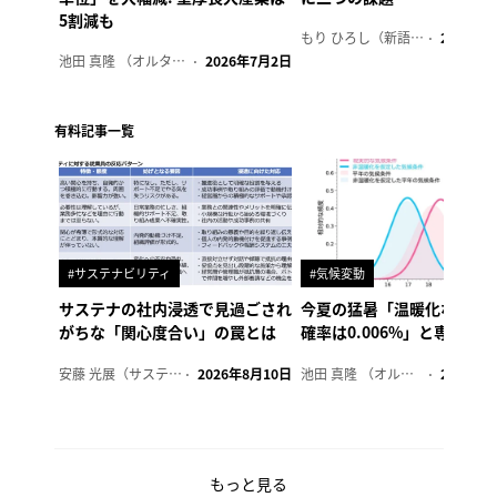
5割減も
もり ひろし（新語ウォッチャー）
2023年7
池田 真隆 （オルタナ輪番編集長）
2026年7月2日
有料記事一覧
#サステナビリティ
#気候変動
サステナの社内浸透で見過ごされ
今夏の猛暑「温暖化なけれ
がちな「関心度合い」の罠とは
確率は0.006%」と専門家
安藤 光展（サステナビリティ・コンサルタント）
2026年8月10日
池田 真隆 （オルタナ輪番編集長）
2026年8
もっと見る