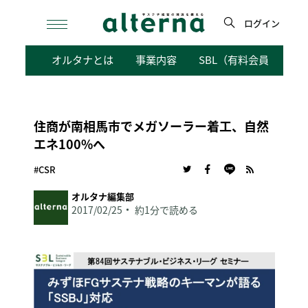
Skip
to
ログイン
content
検
オルタナとは
事業内容
SBL（有料会員向けサ
索
住商が南相馬市でメガソーラー着工、自然
エネ100%へ
#CSR
オルタナ編集部
2017/02/25
約1分で読める