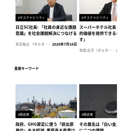
#サステナビリティ
#サステナビリティ
日立SC社長: 「社員の身近な課題
スーパーホテル社長「地域
意識」を社会課題解決につなげる
的価値を提供できるホテル
す」
京正裕之 （オルタナ副編集長）
2026年7月16日
吉田 広子（オルタナ輪番編集長）
2026年6
重要キーワード
#脱炭素
#脱炭素
政府、GHG算定に使う「排出原
その異名は「白い金」、リ
単位」を大幅減: 重厚長大産業は
に二つの課題