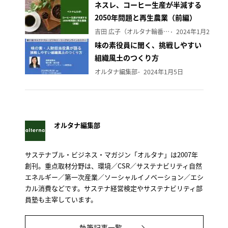
ネスレ、コーヒー生産が半減する
2050年問題と再生農業（前編）
吉田 広子（オルタナ輪番編集長）
2024年1月29日
味の素役員に聞く、挑戦しやすい
組織風土のつくり方
オルタナ編集部
2024年1月5日
オルタナ編集部
サステナブル・ビジネス・マガジン「オルタナ」は2007年
創刊。重点取材分野は、環境／CSR／サステナビリティ自然
エネルギー／第一次産業／ソーシャルイノベーション／エシ
カル消費などです。サステナ経営検定やサステナビリティ部
員塾も主宰しています。
執筆記事一覧