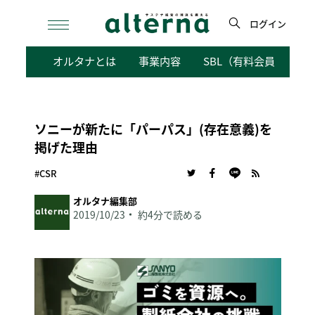
Skip
to
ログイン
content
検
オルタナとは
事業内容
SBL（有料会員向けサ
索
ソニーが新たに「パーパス」(存在意義)を
掲げた理由
#CSR
オルタナ編集部
2019/10/23
約4分で読める