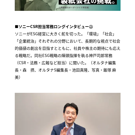
■ソニーCSR担当常務ロングインタビュー㊤
ソニーがESG経営に大きく舵を切った。「環境」「社会」
「企業統治」それぞれの分野において、長期的な視点で社会
的価値の創出を目指すとともに、社員や株主の期待にも応え
る戦略だ。同社ESG戦略の陣頭指揮を執る神戸司郎常務
（CSR・法務・広報など担当）に聞いた。（オルタナ編集
長・森 摂、オルタナS編集長・池田真隆、写真・飯塚 麻
美）