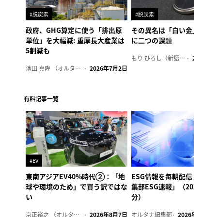
#脱炭素
#脱炭素
政府、GHG算定に使う「排出原
その異名は「白い金」、リ
単位」を大幅減: 重厚長大産業は
に二つの課題
5割減も
もり ひろし（新語ウォッチャー）
2023年7
池田 真隆 （オルタナ輪番編集長）
2026年7月2日
有料記事一覧
#EV
東南アジアEV40%時代②：「地
ESG情報を毎朝配信「オル
球や環境のため」で買う訳ではな
集部ESG速報」（2026年8
い
分）
京正裕之 （オルタナ副編集長）
2026年8月7日
オルタナ編集部
2026年8月7日