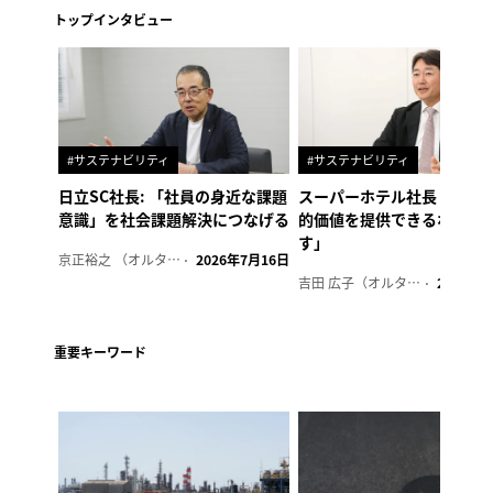
トップインタビュー
#サステナビリティ
#サステナビリティ
日立SC社長: 「社員の身近な課題
スーパーホテル社長「地域
意識」を社会課題解決につなげる
的価値を提供できるホテル
す」
京正裕之 （オルタナ副編集長）
2026年7月16日
吉田 広子（オルタナ輪番編集長）
2026年6
重要キーワード