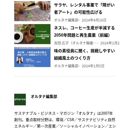
サラヤ、レンタル事業で「障がい
者アート」の可能性広げる
オルタナ編集部
2024年4月16日
ネスレ、コーヒー生産が半減する
2050年問題と再生農業（前編）
吉田 広子（オルタナ輪番編集長）
2024年1月29日
味の素役員に聞く、挑戦しやすい
組織風土のつくり方
オルタナ編集部
2024年1月5日
オルタナ編集部
サステナブル・ビジネス・マガジン「オルタナ」は2007年
創刊。重点取材分野は、環境／CSR／サステナビリティ自然
エネルギー／第一次産業／ソーシャルイノベーション／エシ