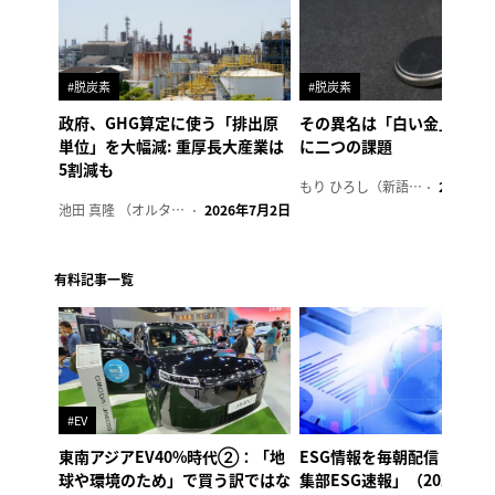
#脱炭素
#脱炭素
政府、GHG算定に使う「排出原
その異名は「白い金」、リ
単位」を大幅減: 重厚長大産業は
に二つの課題
5割減も
もり ひろし（新語ウォッチャー）
2023年7
池田 真隆 （オルタナ輪番編集長）
2026年7月2日
有料記事一覧
#EV
東南アジアEV40%時代②：「地
ESG情報を毎朝配信「オル
球や環境のため」で買う訳ではな
集部ESG速報」（2026年8