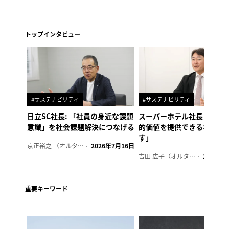
トップインタビュー
#サステナビリティ
#サステナビリティ
日立SC社長: 「社員の身近な課題
スーパーホテル社長「地域
意識」を社会課題解決につなげる
的価値を提供できるホテル
す」
京正裕之 （オルタナ副編集長）
2026年7月16日
吉田 広子（オルタナ輪番編集長）
2026年6
重要キーワード