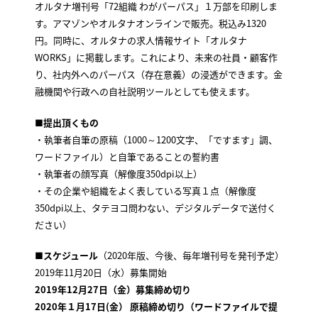
オルタナ増刊号「72組織 わがパーパス」１万部を印刷しま
す。アマゾンやオルタナオンラインで販売。税込み1320
円。同時に、オルタナの求人情報サイト「オルタナ
WORKS」に掲載します。これにより、未来の社員・顧客作
り、社内外へのパーパス（存在意義）の浸透ができます。金
融機関や行政への自社説明ツールとしても使えます。
■提出頂くもの
・執筆者自筆の原稿（1000～1200文字、「ですます」調、
ワードファイル）と自筆であることの誓約書
・執筆者の顔写真（解像度350dpi以上）
・その企業や組織をよく表している写真１点（解像度
350dpi以上、タテヨコ問わない、デジタルデータで送付く
ださい）
■スケジュール
（2020年版、今後、毎年増刊号を発刊予定）
2019年11月20日（水）募集開始
2019年12月27日（金）募集締め切り
2020年１月17日(金） 原稿締め切り（ワードファイルで提