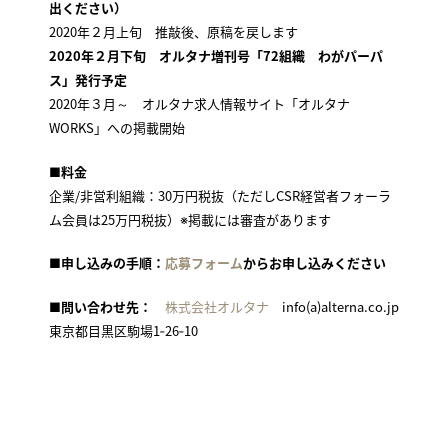
出ください）
2020年２月上旬 推敲後、原稿を戻します
2020年２月下旬 オルタナ増刊号「72組織 わがパーパ
ス」発行予定
2020年３月～ オルタナ求人情報サイト「オルタナ
WORKS」への掲載開始
■料金
企業/非営利組織：30万円税抜（ただしCSR経営者フォーラ
ム会員は25万円税抜）※掲載には審査があります
■申し込みの手順：
応募フォーム
からお申し込みください
■問い合わせ先：
株式会社オルタナ
info(a)alterna.co.jp
東京都目黒区駒場1‐26‐10