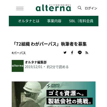
Skip
to
ログイン
content
検
オルタナとは
事業内容
SBL（有料会員向けサ
索
「72組織 わがパーパス」執筆者を募集
#パーパス
オルタナ編集部
2019/12/01
約2分で読める