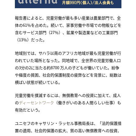
報告書によると、児童労働が最も多い産業は農業部門で、全
体の61％を占めた。続いて、家事労働や市場での物販などを
含むサービス部門（27％）、鉱業や製造業などの工業部門
（13％）だった。
地域別では、サハラ以南のアフリカ地域が最も児童労働が行
われていた場所となった。同地域で、全世界の児童労働人口
の3分の2に当たる約8700 万人の子どもが働いていた。紛争
や極度の貧困、社会的保護制度の疲弊などを背景に、総数は
横ばい状態が続いている。
児童労働を撲滅するには、無償教育への投資に加えて、成人
の
ディーセントワーク
（働きがいのある人間らしい仕事）も
有効だという。
ユニセフのキャサリン・ラッセル事務局長は、「法的保護措
置の適用、社会的保護の拡大、質の高い無償教育への投資、