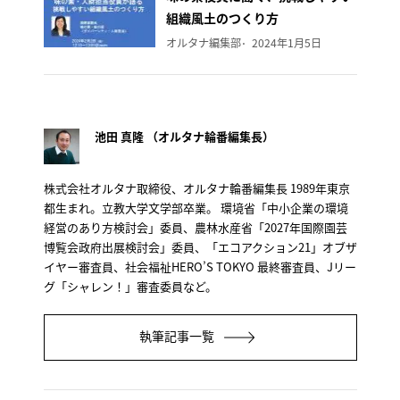
組織風土のつくり方
オルタナ編集部
2024年1月5日
池田 真隆 （オルタナ輪番編集長）
株式会社オルタナ取締役、オルタナ輪番編集長 1989年東京
都生まれ。立教大学文学部卒業。 環境省「中小企業の環境
経営のあり方検討会」委員、農林水産省「2027年国際園芸
博覧会政府出展検討会」委員、「エコアクション21」オブザ
イヤー審査員、社会福祉HERO’S TOKYO 最終審査員、Jリー
グ「シャレン！」審査委員など。
執筆記事一覧