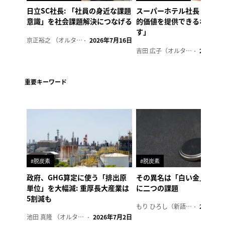
日立SC社長: 「社員の身近な課題
スーパーホテル社長「地域
意識」を社会課題解決につなげる
的価値を提供できるホテル
す」
京正裕之 （オルタナ副編集長）
2026年7月16日
吉田 広子（オルタナ輪番編集長）
2026年6
重要キーワード
#脱炭素
#脱炭素
政府、GHG算定に使う「排出原
その異名は「白い金」、リ
単位」を大幅減: 重厚長大産業は
に二つの課題
5割減も
もり ひろし（新語ウォッチャー）
2023年7
池田 真隆 （オルタナ輪番編集長）
2026年7月2日