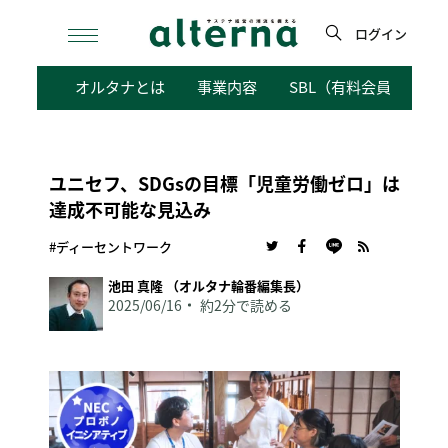
Skip
to
ログイン
content
検
オルタナとは
事業内容
SBL（有料会員向けサ
索
ユニセフ、SDGsの目標「児童労働ゼロ」は
達成不可能な見込み
#ディーセントワーク
池田 真隆 （オルタナ輪番編集長）
2025/06/16
約2分で読める