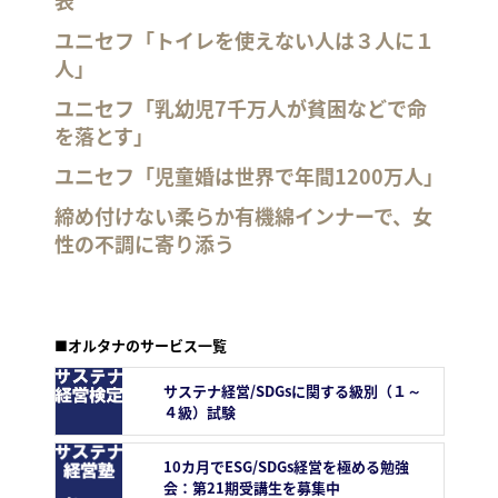
表
ユニセフ「トイレを使えない人は３人に１
人」
ユニセフ「乳幼児7千万人が貧困などで命
を落とす」
ユニセフ「児童婚は世界で年間1200万人」
締め付けない柔らか有機綿インナーで、女
性の不調に寄り添う
■オルタナのサービス一覧
サステナ経営/SDGsに関する級別（１～
４級）試験
10カ月でESG/SDGs経営を極める勉強
会：第21期受講生を募集中