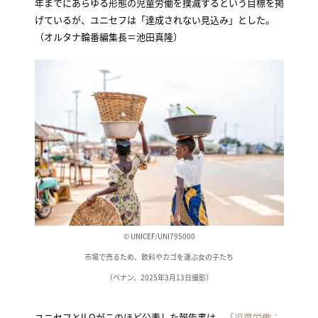
年までにあらゆる形態の児童労働を撲滅するという目標を掲
げているが、ユニセフは「達成されない見込み」とした。
（オルタナ輪番編集長＝池田真隆）
© UNICEF/UNI795000
市場で売るため、飲料やカゴを運ぶ女の子たち
（ベナン、2025年3月13日撮影）
ユニセフとILOがこのほど公表した報告書は、
「児童労働：