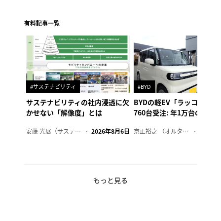
有料記事一覧
#サステナビリティ
#BYD
サステナビリティの社内浸透に欠
BYDの軽EV「ラッコ」、1
かせない「解像度」とは
760台受注: 年1万台の販売
安藤 光展（サステナビリティ・コンサルタント）
2026年8月6日
京正裕之 （オルタナ副編集長）
2026年
もっと見る