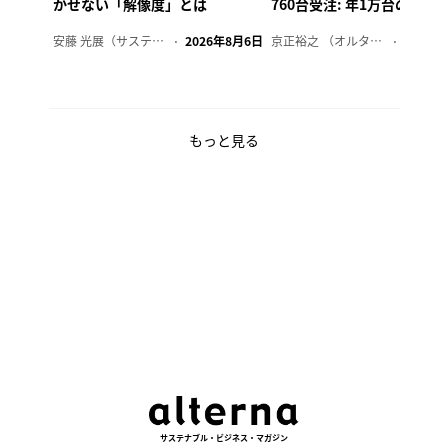
かせない「解像度」とは
760台受注: 年1万台の販売
安藤 光展（サステナビリティ・コンサルタント）
2026年8月6日
京正裕之 （オルタナ副編集長）
2026年
もっと見る
サステナブル・ビジネス・マガジン