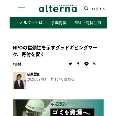
Skip
to
ログイン
content
検
オルタナとは
事業内容
SBL（有料会員向けサ
索
NPOの信頼性を示すグッドギビングマー
ク、寄付を促す
#寄付
萩原哲郎
2025/07/03
約1分で読める