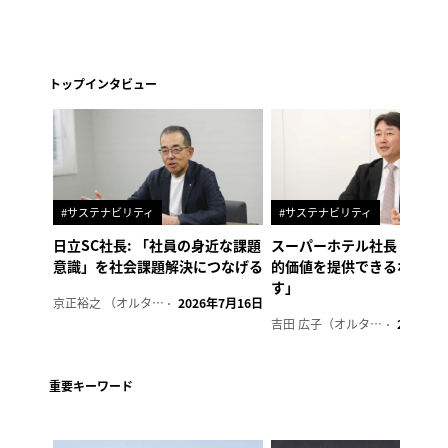
トップインタビュー
#サステナビリティ
#サステナビリティ
日立SC社長: 「社員の身近な課題
スーパーホテル社長「地域
意識」を社会課題解決につなげる
的価値を提供できるホテル
す」
京正裕之 （オルタナ副編集長）
2026年7月16日
吉田 広子（オルタナ輪番編集長）
2026年6
重要キーワード