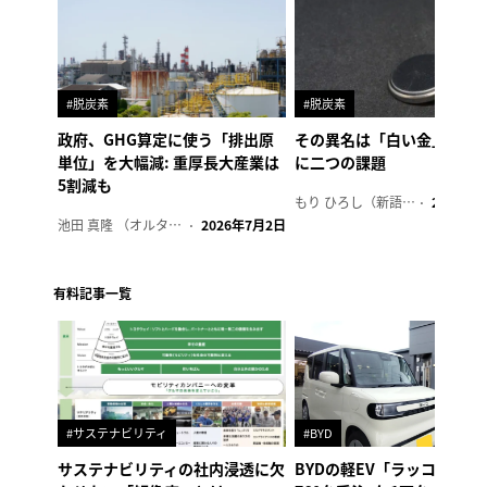
#脱炭素
#脱炭素
政府、GHG算定に使う「排出原
その異名は「白い金」、リ
単位」を大幅減: 重厚長大産業は
に二つの課題
5割減も
もり ひろし（新語ウォッチャー）
2023年7
池田 真隆 （オルタナ輪番編集長）
2026年7月2日
有料記事一覧
#サステナビリティ
#BYD
サステナビリティの社内浸透に欠
BYDの軽EV「ラッコ」、1