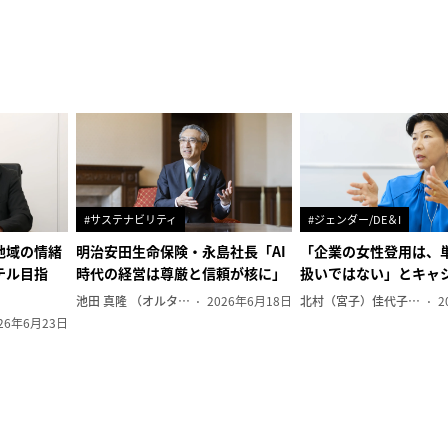
#サステナビリティ
#ジェンダー/DE＆I
地域の情緒
明治安田生命保険・永島社長「AI
「企業の女性登用は、
テル目指
時代の経営は尊厳と信頼が核に」
扱いではない」とキャ
池田 真隆 （オルタナ輪番編集長）
2026年6月18日
北村（宮子）佳代子（オルタナ輪番編集長）
2
26年6月23日