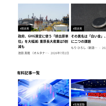
#脱炭素
#脱炭素
政府、GHG算定に使う「排出原単
その異名は「白い金」
位」を大幅減: 重厚長大産業は5割
に二つの課題
減も
もり ひろし（新語ウォッチャー）
20
池田 真隆 （オルタナ輪番編集長）
2026年7月2日
有料記事一覧
#気候変動