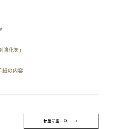
か
制強化を」
」
手紙の内容
執筆記事一覧