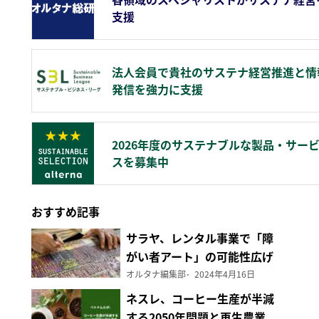
支援
法人会員で貴社のサステナ経営推進と情
発信を強力に支援
2026年度のサステナブルな製品・サー
スを募集中
おすすめ記事
サラヤ、レンタル事業で「障
がい者アート」の可能性広げ
る
オルタナ編集部
2024年4月16日
ネスレ、コーヒー生産が半減
する2050年問題と再生農業