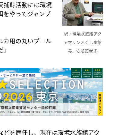
反捕鯨活動には環境
餌をやってジャンプ
現・環境水族館アク
ルカ用の丸いプール
アマリンふくしま館
だ」
長、安部義孝氏
などを歴任し、現在は環境水族館アク