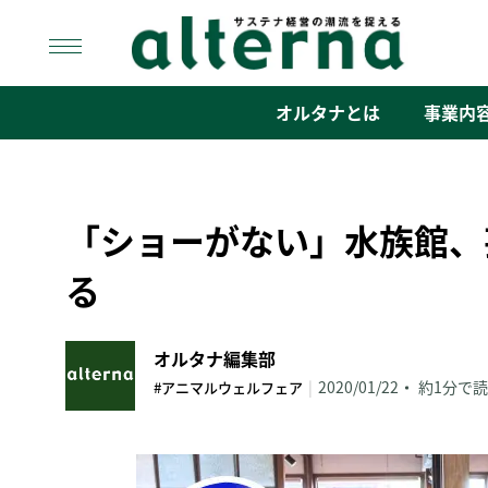
Skip
to
content
オルタナ
「サステナ経営」の潮流を捉える
オルタナとは
事業内
「ショーがない」水族館、
る
オルタナ編集部
|
2020/01/22
約1分で
#アニマルウェルフェア