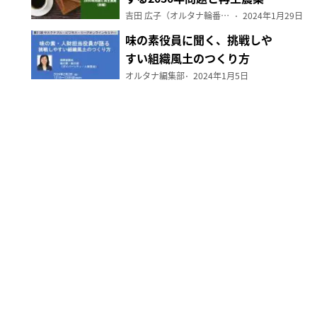
（前編）
吉田 広子（オルタナ輪番編集長）
2024年1月29日
味の素役員に聞く、挑戦しや
すい組織風土のつくり方
オルタナ編集部
2024年1月5日