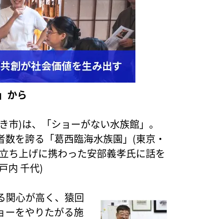
1」から
き市)は、「ショーがない水族館」。
者数を誇る「葛西臨海水族園」(東京・
の立ち上げに携わった安部義孝氏に話を
内 千代)
る関心が高く、猿回
ョーをやりたがる施