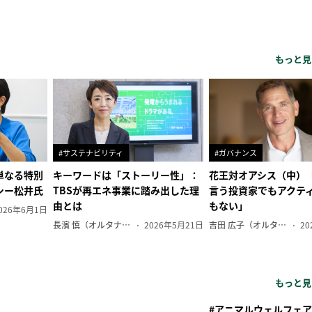
もっと見
#サステナビリティ
#ガバナンス
単なる特別
キーワードは「ストーリー性」：
花王対オアシス（中）
シー松井氏
TBSが再エネ事業に踏み出した理
言う投資家でもアクテ
由とは
もない」
026年6月1日
長濱 慎（オルタナ副編集長）
2026年5月21日
吉田 広子（オルタナ輪番編集長）
20
もっと見
#アニマルウェルフェア