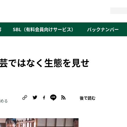
検
索
容
SBL（有料会員向けサービス）
バックナンバー
芸ではなく生態を見せ
後で読む
読める