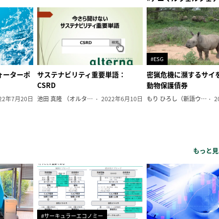
#ESG
ォーターポ
サステナビリティ重要単語：
密猟危機に瀕するサイ
CSRD
動物保護債券
22年7月20日
池田 真隆 （オルタナ輪番編集長）
2022年6月10日
もり ひろし（新語ウォッチャー）
2
もっと見
#サーキュラーエコノミー