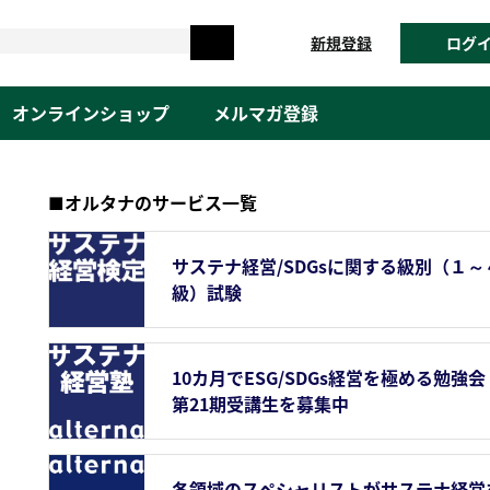
新規登録
ログ
オンラインショップ
メルマガ登録
■オルタナのサービス一覧
サステナ経営/SDGsに関する級別（１～
級）試験
10カ月でESG/SDGs経営を極める勉強会
第21期受講生を募集中
各領域のスペシャリストがサステナ経営