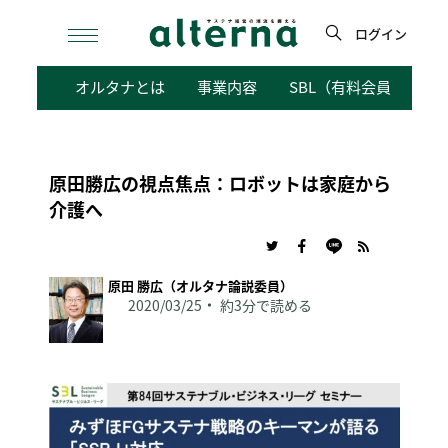
Skip
to
ログイン
content
検
オルタナとは
事業内容
SBL（有料会員向けサ
索
原田勝広の視点焦点：ロボットは家庭から
介護へ
原田 勝広（オルタナ論説委員）
2020/03/25
約3分で読める