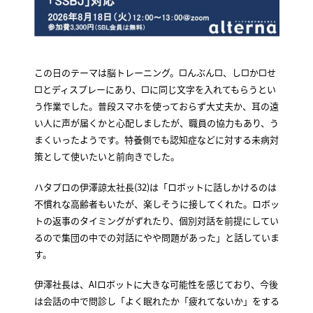
この日のテーマは脳トレーニング。□んぶん□、し□か□せ
□とディスプレーにあり、□に同じ文字を入れてもらうとい
う作業でした。普段スマホを使っておらず大丈夫か、耳の遠
い人に声が届くかと心配しましたが、職員の協力もあり、う
まくいったようです。特養側でも認知症などに対する未病対
策として使いたいと前向きでした。
ハタプロの伊澤諒太社長(32)は「ロボットに話しかけるのは
不慣れな高齢者もいたが、楽しそうに接してくれた。ロボッ
トの返事のタイミングがずれたり、個別対話を前提にしてい
るので集団の中での対話にやや問題があった」と話していま
す。
伊澤社長は、AIロボットに大きな可能性を感じており、今後
は会話の中で問診し「よく眠れたか「疲れてないか」をする