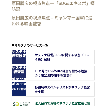
原田勝広の視点焦点―「SDGsエキスポ」探
訪記
原田勝広の視点焦点－ミャンマー国軍に追
われる映画監督
■オルタナのサービス一覧
サステナ経営/SDGsに関する級別（１～
４級）試験
10カ月でESG/SDGs経営を極める勉強
会：第21期受講生を募集中
各領域のスペシャリストがサステナ経営
を支援
法人会員で貴社のサステナ経営推進と情