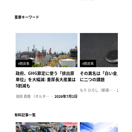
重要キーワード
#脱炭素
#脱炭素
政府、GHG算定に使う「排出原
その異名は「白い金」、リ
単位」を大幅減: 重厚長大産業は
に二つの課題
5割減も
もり ひろし（新語ウォッチャー）
2023年7
池田 真隆 （オルタナ輪番編集長）
2026年7月2日
有料記事一覧