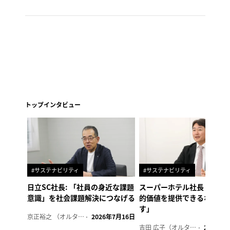
トップインタビュー
#サステナビリティ
#サステナビリティ
日立SC社長: 「社員の身近な課題
スーパーホテル社長「地域
意識」を社会課題解決につなげる
的価値を提供できるホテル
す」
京正裕之 （オルタナ副編集長）
2026年7月16日
吉田 広子（オルタナ輪番編集長）
2026年6