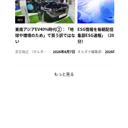
#EV
東南アジアEV40%時代②：「地
ESG情報を毎朝配信「オル
球や環境のため」で買う訳ではな
集部ESG速報」（2026年8
い
分）
京正裕之 （オルタナ副編集長）
2026年8月7日
オルタナ編集部
2026年8月7日
もっと見る