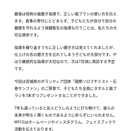
最後は恒例の歯磨き指導で、正しい歯ブラシの使い方を伝え
ます。食事の寄付にとどまらず、子どもたちが自分で自分の
健康を守れるよう保健衛生の指導も行うことは、私たちの大
切な使命です。
指導を繰り返すうちに正しい磨き方は覚えてくれましたが、
仕上げの舌の磨き方を忘れてしまう子どもが大部分です。や
はり継続的な指導が大切なので、次は7月頃に再訪する予定
です。
今回は宮城県のボランティア団体「国際ソロプチミスト・石
巻サンファン」のご厚意で、子どもたち全員にタオルと歯ブ
ラシを3本ずつプレゼントすることができました。
7年も通っていると友人どうしのように打ち解けて、彼らの
未来が明るく輝くものであるように祈らずにいられません。
MFCGはホームページやインスタグラム、フェイスブックで
活動を伝えております。