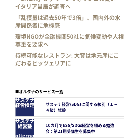
イタリア当局が調査へ
「乱獲量は過去50年で3倍」、国内外の水
産関係者に危機感
環境NGOが金融機関50社に気候変動や人権
尊重を要求へ
持続可能なレストラン: 大賞は地元産にこ
だわるピッツェリアに
■オルタナのサービス一覧
サステナ経営/SDGsに関する級別（１～
４級）試験
10カ月でESG/SDGs経営を極める勉強
会：第21期受講生を募集中