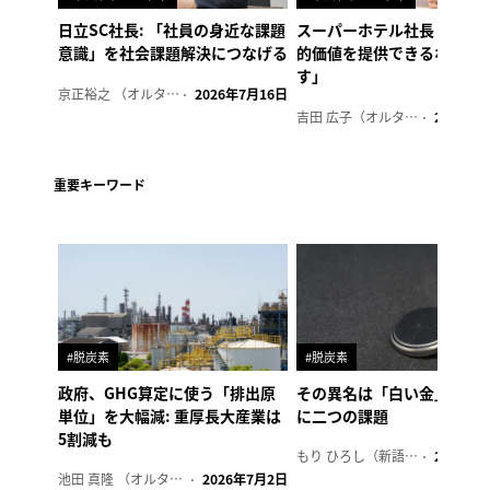
日立SC社長: 「社員の身近な課題
スーパーホテル社長「地域
意識」を社会課題解決につなげる
的価値を提供できるホテル
す」
京正裕之 （オルタナ副編集長）
2026年7月16日
吉田 広子（オルタナ輪番編集長）
2026年6
重要キーワード
#脱炭素
#脱炭素
政府、GHG算定に使う「排出原
その異名は「白い金」、リ
単位」を大幅減: 重厚長大産業は
に二つの課題
5割減も
もり ひろし（新語ウォッチャー）
2023年7
池田 真隆 （オルタナ輪番編集長）
2026年7月2日