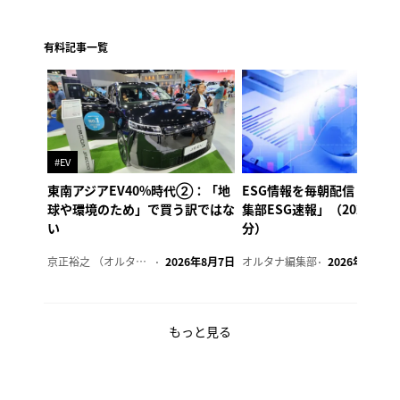
有料記事一覧
#EV
東南アジアEV40%時代②：「地
ESG情報を毎朝配信「オル
球や環境のため」で買う訳ではな
集部ESG速報」（2026年8
い
分）
京正裕之 （オルタナ副編集長）
2026年8月7日
オルタナ編集部
2026年8月7日
もっと見る