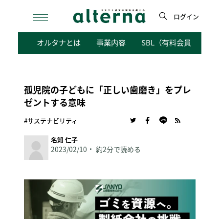
Skip
to
ログイン
content
検
オルタナとは
事業内容
SBL（有料会員向けサ
索
孤児院の子どもに「正しい歯磨き」をプレ
ゼントする意味
#サステナビリティ
名知 仁子
2023/02/10
約2分で読める