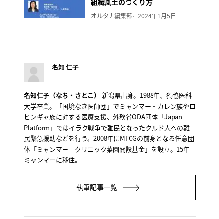
組織風土のつくり方
オルタナ編集部
2024年1月5日
名知 仁子
名知仁子（なち・さとこ）
新潟県出身。1988年、獨協医科
大学卒業。「国境なき医師団」でミャンマー・カレン族やロ
ヒンギャ族に対する医療支援、外務省ODA団体「Japan
Platform」ではイラク戦争で難民となったクルド人への難
民緊急援助などを行う。2008年にMFCGの前身となる任意団
体「ミャンマー クリニック菜園開設基金」を設立。15年
ミャンマーに移住。
執筆記事一覧