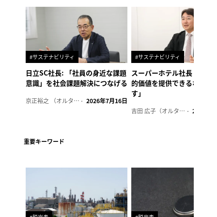
#サステナビリティ
#サステナビリティ
日立SC社長: 「社員の身近な課題
スーパーホテル社長「地域
意識」を社会課題解決につなげる
的価値を提供できるホテル
す」
京正裕之 （オルタナ副編集長）
2026年7月16日
吉田 広子（オルタナ輪番編集長）
2026年6
重要キーワード