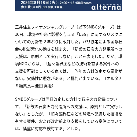
三井住友フィナンシャルグループ（以下SMBCグループ）は
16日、環境や社会に影響を与える「ESG」に関するリスクに
ついての方針を２年ぶりに改訂した。パリ協定による国際社
会の脱炭素化の動きを踏まえ、「新設の石炭火力発電所への
支援は、原則として実行しない」ことを表明した。だが、環
境NGOからは、「超々臨界圧などの技術を有する案件への
支援を可能としている点では、一昨年の方針改定から変化が
ない。実効性に懸念がある」と批判が出ている。（オルタナ
Ｓ編集長＝池田 真隆）
SMBCグループは同日改定した方針で石炭火力発電につい
て、「新設の石炭火力発電所への支援は、原則として実行し
ない」としたが、「超々臨界圧などの環境へ配慮した技術を
有する案件、および改定前より支援をしている案件について
は、慎重に対応を検討する」とした。