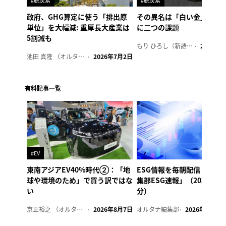
#脱炭素
#脱炭素
政府、GHG算定に使う「排出原
その異名は「白い金」、リ
単位」を大幅減: 重厚長大産業は
に二つの課題
5割減も
もり ひろし（新語ウォッチャー）
2023年7
池田 真隆 （オルタナ輪番編集長）
2026年7月2日
有料記事一覧
#EV
東南アジアEV40%時代②：「地
ESG情報を毎朝配信「オル
球や環境のため」で買う訳ではな
集部ESG速報」（2026年8
い
分）
京正裕之 （オルタナ副編集長）
2026年8月7日
オルタナ編集部
2026年8月7日