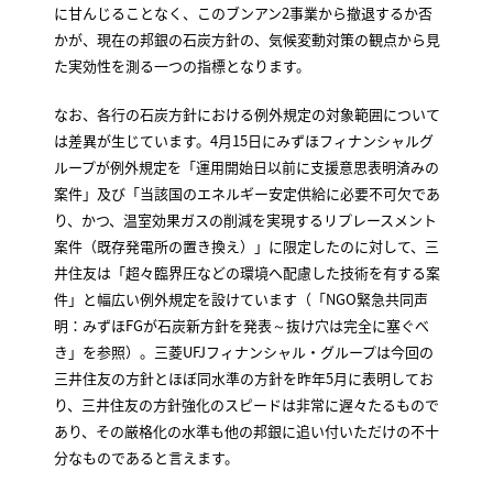
に甘んじることなく、このブンアン2事業から撤退するか否
かが、現在の邦銀の石炭方針の、気候変動対策の観点から見
た実効性を測る一つの指標となります。
なお、各行の石炭方針における例外規定の対象範囲について
は差異が生じています。4月15日にみずほフィナンシャルグ
ループが例外規定を「運用開始日以前に支援意思表明済みの
案件」及び「当該国のエネルギー安定供給に必要不可欠であ
り、かつ、温室効果ガスの削減を実現するリプレースメント
案件（既存発電所の置き換え）」に限定したのに対して、三
井住友は「超々臨界圧などの環境へ配慮した技術を有する案
件」と幅広い例外規定を設けています（「NGO緊急共同声
明：みずほFGが石炭新方針を発表～抜け穴は完全に塞ぐべ
き」を参照）。三菱UFJフィナンシャル・グループは今回の
三井住友の方針とほぼ同水準の方針を昨年5月に表明してお
り、三井住友の方針強化のスピードは非常に遅々たるもので
あり、その厳格化の水準も他の邦銀に追い付いただけの不十
分なものであると言えます。