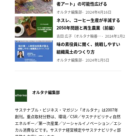
者アート」の可能性広げる
オルタナ編集部
2024年4月16日
ネスレ、コーヒー生産が半減する
2050年問題と再生農業（前編）
吉田 広子（オルタナ輪番編集長）
2024年1月29日
味の素役員に聞く、挑戦しやすい
組織風土のつくり方
オルタナ編集部
2024年1月5日
オルタナ編集部
サステナブル・ビジネス・マガジン「オルタナ」は2007年
創刊。重点取材分野は、環境／CSR／サステナビリティ自然
エネルギー／第一次産業／ソーシャルイノベーション／エシ
カル消費などです。サステナ経営検定やサステナビリティ部