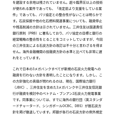
を建設する余地は残されていません。超々臨界圧以上の技術
が使われる案件であっても、「改定前より支援をしている案
件」であっても、パリ協定との整合性がないことは明らかで
す。石炭採掘や他の化石燃料関連事業についても、融資停止
や残高削減の方針は示されていません。三井住友は国連責任
銀行原則（PRB）に署名しており、パリ協定の目標と銀行の
経営戦略の整合性をとることをコミットしていますが、今回
の三井住友による石炭方針の改訂は不十分と言わざるを得ま
せん。海外金融機関の投融資方針の水準と比べても非常に遅
れをとっています。
これで日本の3メガバンクすべてが新規の石炭火力発電への
融資を行わない方針を表明したことになります。しかし、こ
の方針強化の真価が問われるのは、現在、国際協力銀行
（JBIC）、三井住友を含めた3メガバンクや三井住友信託銀
行が融資を検討中のベトナム・ブンアン2石炭火力発電事業
です。同事業については、すでに海外の銀行団（英スタンダ
ードチャータード、シンガポールOCBC、DBS）が脱石炭方
針を掲げ撤退しています。邦銀が各行の石炭方針の例外規定