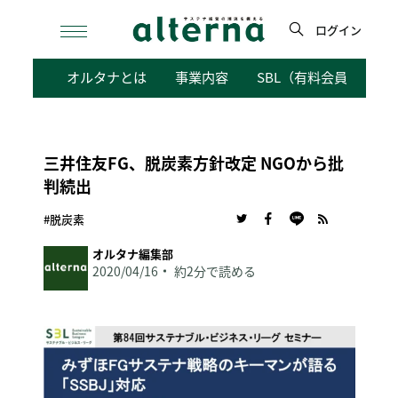
Skip
to
ログイン
content
検
オルタナとは
事業内容
SBL（有料会員向けサ
索
三井住友FG、脱炭素方針改定 NGOから批
判続出
#脱炭素
オルタナ編集部
2020/04/16
約2分で読める