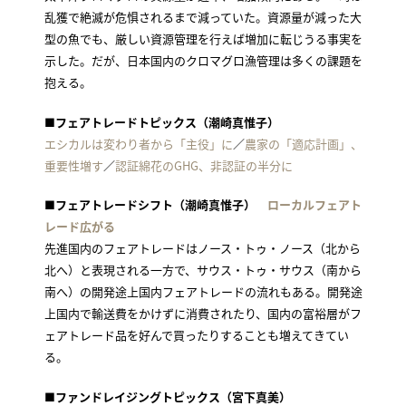
乱獲で絶滅が危惧されるまで減っていた。資源量が減った大
型の魚でも、厳しい資源管理を行えば増加に転じうる事実を
示した。だが、日本国内のクロマグロ漁管理は多くの課題を
抱える。
■フェアトレードトピックス（潮崎真惟子）
エシカルは変わり者から「主役」に
／
農家の「適応計画」、
重要性増す
／
認証綿花のGHG、非認証の半分に
■フェアトレードシフト（潮崎真惟子）
ローカルフェアト
レード広がる
先進国内のフェアトレードはノース・トゥ・ノース（北から
北へ）と表現される一方で、サウス・トゥ・サウス（南から
南へ）の開発途上国内フェアトレードの流れもある。開発途
上国内で輸送費をかけずに消費されたり、国内の富裕層がフ
ェアトレード品を好んで買ったりすることも増えてきてい
る。
■ファンドレイジングトピックス（宮下真美）