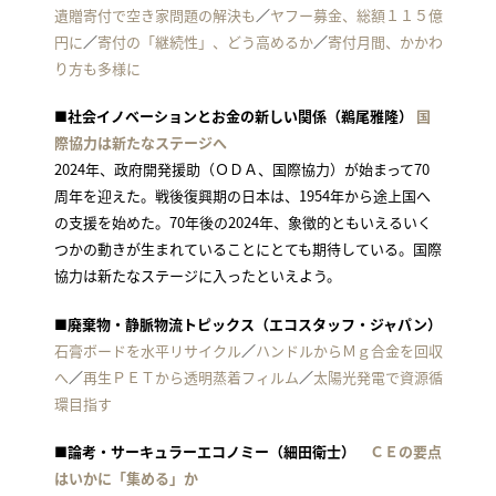
遺贈寄付で空き家問題の解決も
／
ヤフー募金、総額１１５億
円に
／
寄付の「継続性」、どう高めるか
／
寄付月間、かかわ
り方も多様に
■社会イノベーションとお金の新しい関係（鵜尾雅隆）
国
際協力は新たなステージへ
2024年、政府開発援助（ＯＤＡ、国際協力）が始まって70
周年を迎えた。戦後復興期の日本は、1954年から途上国へ
の支援を始めた。70年後の2024年、象徴的ともいえるいく
つかの動きが生まれていることにとても期待している。国際
協力は新たなステージに入ったといえよう。
■廃棄物・静脈物流トピックス（エコスタッフ・ジャパン）
石膏ボードを水平リサイクル
／
ハンドルからＭｇ合金を回収
へ
／
再生ＰＥＴから透明蒸着フィルム
／
太陽光発電で資源循
環目指す
■論考・サーキュラーエコノミー（細田衛士）
ＣＥの要点
はいかに「集める」か