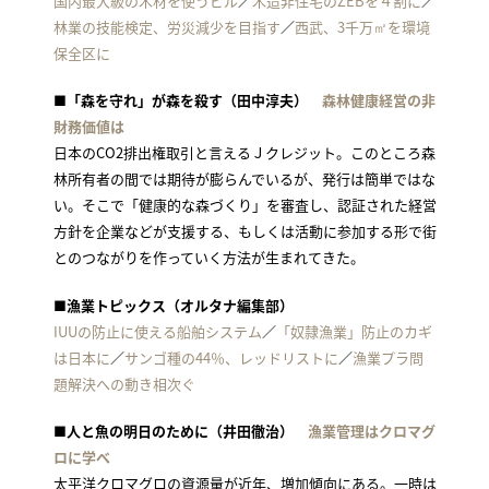
国内最大級の木材を使うビル
／
木造非住宅のZEBを４割に
／
林業の技能検定、労災減少を目指す
／
西武、3千万㎡を環境
保全区に
■「森を守れ」が森を殺す（田中淳夫）
森林健康経営の非
財務価値は
日本のCO2排出権取引と言えるＪクレジット。このところ森
林所有者の間では期待が膨らんでいるが、発行は簡単ではな
い。そこで「健康的な森づくり」を審査し、認証された経営
方針を企業などが支援する、もしくは活動に参加する形で街
とのつながりを作っていく方法が生まれてきた。
■漁業トピックス（オルタナ編集部）
IUUの防止に使える船舶システム
／
「奴隷漁業」防止のカギ
は日本に
／
サンゴ種の44％、レッドリストに
／
漁業プラ問
題解決への動き相次ぐ
■人と魚の明日のために（井田徹治）
漁業管理はクロマグ
ロに学べ
太平洋クロマグロの資源量が近年、増加傾向にある。一時は