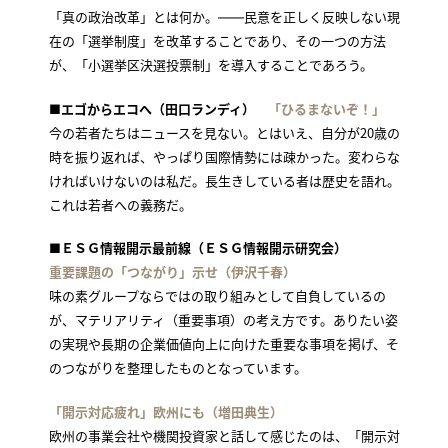
「真の政治改革」とは何か。――民意を正しく反映しない現
在の「選挙制度」を改革することであり、その一つの方法
が、「小選挙区決選投票制」を導入することであろう。
■エゴからエコへ（田口ランディ）
「ひるまないぞ！」
今の若者たちはニュースを見ない。とはいえ、自分が20歳の
時を振り返れば、やっぱり国際情勢には疎かった。変わらな
ければいけないのは私だ。長生きしている者は歴史を語れ。
これは若者への義務だ。
■ＥＳＧ情報開示最前線（ＥＳＧ情報開示研究会）
重要課題の「つながり」示せ（伊沢千春）
味の素グループならではの取り組みとして自負しているの
が、マテリアリティ（重要事項）の考え方です。ありたい姿
の実現や長期の企業価値向上に向けた重要な事項を掲げ、そ
のつながりを整理したものとなっています。
「開示対応疲れ」欧州にも（増田典生）
欧州の事業会社や機関投資家と話して感じたのは、「開示対