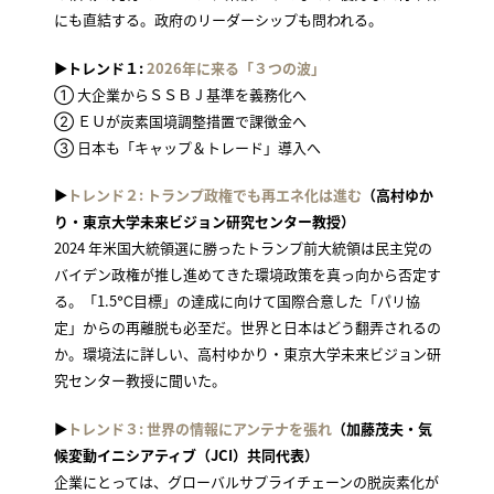
にも直結する。政府のリーダーシップも問われる。
▶トレンド１:
2026年に来る「３つの波」
① 大企業からＳＳＢ J 基準を義務化へ
② ＥＵが炭素国境調整措置で課徴金へ
③ 日本も「キャップ＆トレード」導入へ
▶
トレンド２: トランプ政権でも再エネ化は進む
（高村ゆか
り・東京大学未来ビジョン研究センター教授）
2024 年米国大統領選に勝ったトランプ前大統領は民主党の
バイデン政権が推し進めてきた環境政策を真っ向から否定す
る。「1.5℃目標」の達成に向けて国際合意した「パリ協
定」からの再離脱も必至だ。世界と日本はどう翻弄されるの
か。環境法に詳しい、高村ゆかり・東京大学未来ビジョン研
究センター教授に聞いた。
▶
トレンド３: 世界の情報にアンテナを張れ
（加藤茂夫・気
候変動イニシアティブ（JCI）共同代表）
企業にとっては、グローバルサプライチェーンの脱炭素化が