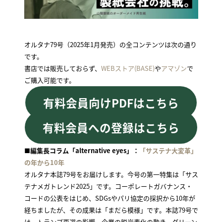
オルタナ79号（2025年1月発売）の全コンテンツは次の通り
です。
書店では販売しておらず、
WEBストア(BASE)
や
アマゾン
で
ご購入可能です。
有料会員向けPDFはこちら
有料会員への登録はこちら
■編集長コラム「alternative eyes」：
「サステナ大変革」
の年から10年
オルタナ本誌79号をお届けします。今号の第一特集は「サス
テナメガトレンド2025」です。コーポレートガバナンス・
コードの公表をはじめ、SDGsやパリ協定の採択から10年が
経ちましたが、その成果は「まだら模様」です。本誌79号で
は、トランプ再選の影響、企業の脱炭素化の動き、グリーン