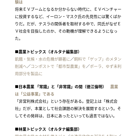
験は
将来ＥＶブームとなるか分からない時代に、ＥＶベンチャー
に投資するなど、イーロン・マスク氏の先見性には驚くばか
りだ。だが、テスラの関係者を取材する中で、同氏がなぜＥ
Ｖ社会を目指したのか、その動機が理解できるようになっ
た。
■農業トピックス（オルタナ編集部）
飢餓・気候・水の危機が顕著に
／
飼料で「ゲップ」のメタン
削減へ
／
コンポストで「都市型農業」を
／
ポーラ、ゆず未利
用部分を製品に
■日本農業 「常識」と「非常識」の間（徳江倫明）
農業
は「公益事業」である
「非営利株式会社」という存在がある。登記上は「株式会
社」だが、本業として社会課題の解決を展開するという。そ
してその発祥は、日本にあったといっても過言ではない。
■林業トピックス（オルタナ編集部）