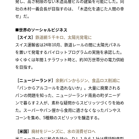
発し、高さ制限のない木造高層ビルの建築を可能にした。同
社の木村一義会長が目指すのは、「木造化を通じた人間の幸
せ」だ。
■世界のソーシャルビジネス
［スイス］
鉄道網５千キロ、太陽光発電に
スイス運輸省は24年10月、鉄道レールの間に太陽光パネル
を置いて発電するパイロットプログラムの実施を承認した。
ゆくゆくは年間１テラワット時と、約30万世帯分の電力供給
を目指す。
［ニュージーランド］
余剰パンからジン、食品ロス削減に
「パンからアルコールを造れないか」。大量に廃棄される
パンの問題を知った、ニュージーランド南島の町ダニーデ
ンで暮らす２人が、素朴な疑問からスピリッツづくりを始め
た。スーパーやパン屋から食用に適さなくなったパンやス
コーンを集め、5種類のスピリッツを醸造する。
［米国］
廃材をジーンズに、水の消費ゼロへ
米ニューヨークに拠点を持つ、ＤＬ１９６１社は環境配慮型