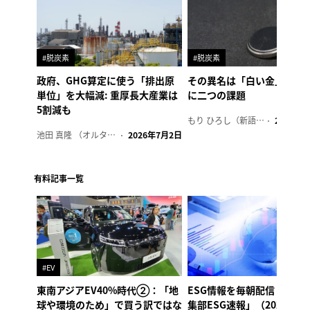
#脱炭素
#脱炭素
政府、GHG算定に使う「排出原
その異名は「白い金」、リ
単位」を大幅減: 重厚長大産業は
に二つの課題
5割減も
もり ひろし（新語ウォッチャー）
2023年7
池田 真隆 （オルタナ輪番編集長）
2026年7月2日
有料記事一覧
#EV
東南アジアEV40%時代②：「地
ESG情報を毎朝配信「オル
球や環境のため」で買う訳ではな
集部ESG速報」（2026年8