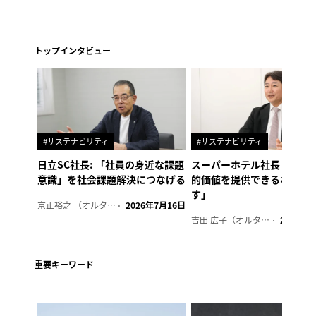
トップインタビュー
#サステナビリティ
#サステナビリティ
日立SC社長: 「社員の身近な課題
スーパーホテル社長「地域
意識」を社会課題解決につなげる
的価値を提供できるホテル
す」
京正裕之 （オルタナ副編集長）
2026年7月16日
吉田 広子（オルタナ輪番編集長）
2026年6
重要キーワード