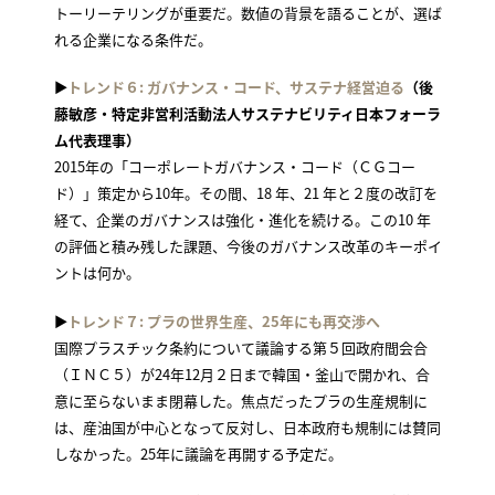
トーリーテリングが重要だ。数値の背景を語ることが、選ば
れる企業になる条件だ。
▶
トレンド６: ガバナンス・コード、サステナ経営迫る
（後
藤敏彦・特定非営利活動法人サステナビリティ日本フォーラ
ム代表理事）
2015年の「コーポレートガバナンス・コード（ＣＧコー
ド）」策定から10年。その間、18 年、21 年と２度の改訂を
経て、企業のガバナンスは強化・進化を続ける。この10 年
の評価と積み残した課題、今後のガバナンス改革のキーポイ
ントは何か。
▶
トレンド７: プラの世界生産、25年にも再交渉へ
国際プラスチック条約について議論する第５回政府間会合
（ＩＮＣ５）が24年12月２日まで韓国・釜山で開かれ、合
意に至らないまま閉幕した。焦点だったプラの生産規制に
は、産油国が中心となって反対し、日本政府も規制には賛同
しなかった。25年に議論を再開する予定だ。