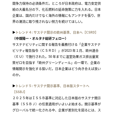
競争力保持の必須条件だ。ところが日本政府は、電力安定供
給の大義名分の下、化石燃料の延命施策に力を入れる。日本
企業は、国内だけでなく海外の情報にもアンテナを張り、世
界の潮流に取り残されない努力を続けてほしい。
▶
トレンド４: サステナ開示の欧州基準、日本へ【CSRD】
（中畑陽一・オルタナ総研フェロー）
サステナビリティに関する報告を義務付ける「企業サステナ
ビリティ報告指令（ＣＳＲＤ）」が2023 年１月、欧州連合
（ＥＵ）で施行された。50 年までに温室効果ガス排出量実
質ゼロを目指す「欧州グリーンディール」の一環で、企業の
情報開示を強化する狙いだ。日本企業はどう向き合えば良い
のか。
▶
トレンド５: サステナ開示基準、日本版スタートへ
【SSBJ】
２０２５年はＩＳＳＢ基準に対応した日本版のサステナ開示
基準（ＳＳＢＪ）の任意適用がいよいよ始まる。開示基準が
グローバルで統一化される中、企業が差別化を図るには、ス