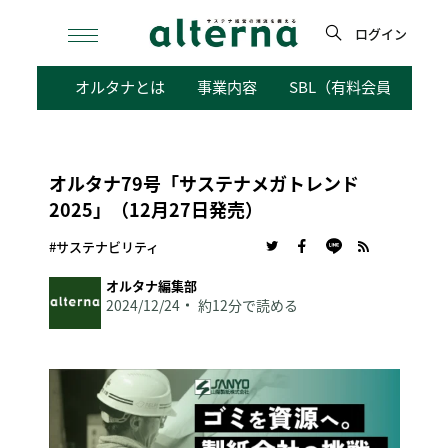
Skip
to
ログイン
content
検
オルタナとは
事業内容
SBL（有料会員向けサ
索
オルタナ79号「サステナメガトレンド
2025」（12月27日発売）
#サステナビリティ
オルタナ編集部
2024/12/24
約12分で読める