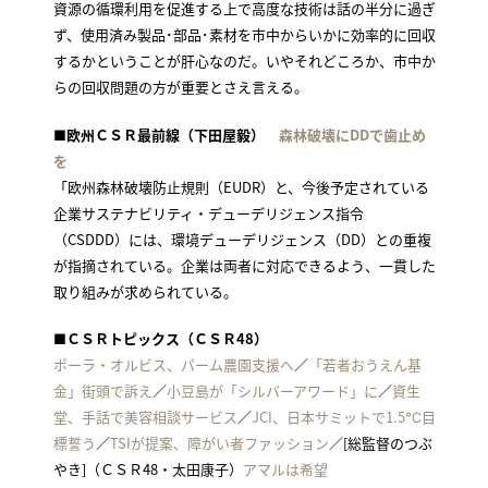
資源の循環利用を促進する上で高度な技術は話の半分に過ぎ
ず、使用済み製品･部品･素材を市中からいかに効率的に回収
するかということが肝心なのだ。いやそれどころか、市中か
らの回収問題の方が重要とさえ言える。
■欧州ＣＳＲ最前線（下田屋毅）
森林破壊にDDで歯止め
を
「欧州森林破壊防止規則（EUDR）と、今後予定されている
企業サステナビリティ・デューデリジェンス指令
（CSDDD）には、環境デューデリジェンス（DD）との重複
が指摘されている。企業は両者に対応できるよう、一貫した
取り組みが求められている。
■ＣＳＲトピックス（ＣＳＲ48）
ポーラ・オルビス、パーム農園支援へ
／
「若者おうえん基
金」街頭で訴え
／
小豆島が「シルバーアワード」に
／
資生
堂、手話で美容相談サービス
／
JCI、日本サミットで1.5℃目
標誓う
／
TSIが提案、障がい者ファッション
／[総監督のつぶ
やき]（ＣＳＲ48・太田康子）
アマルは希望