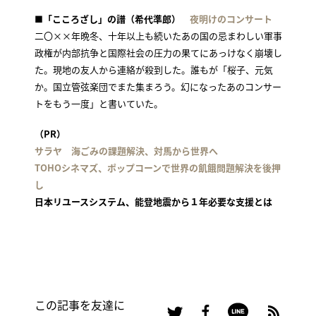
■「こころざし」の譜（希代準郎）
夜明けのコンサート
二〇××年晩冬、十年以上も続いたあの国の忌まわしい軍事
政権が内部抗争と国際社会の圧力の果てにあっけなく崩壊し
た。現地の友人から連絡が殺到した。誰もが「桜子、元気
か。国立管弦楽団でまた集まろう。幻になったあのコンサー
トをもう一度」と書いていた。
（PR）
サラヤ 海ごみの課題解決、対馬から世界へ
TOHOシネマズ、ポップコーンで世界の飢餓問題解決を後押
し
日本リユースシステム、能登地震から１年必要な支援とは
この記事を友達に