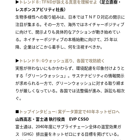
▶
トレンド８: TFNDが訴える真意を理解せよ
（足立直樹・
レスポンスアビリティ社長）
生物多様性への取り組みは、日本ではＴＮＦＤ対応の開示に
注目が集まる。その一方で、海外ではネイチャーポジティブ
に向けて、開示よりも具体的なアクションが動き始めてい
る。ネイチャーポジティブの本格始動に向けて、25 年以
降、企業はどこから着手し、何を注視すべきか。
▶
トレンド９: Gウォッシュ巡り、各国で攻防続く
実態が伴わないにもかかわらず、環境配慮を印象付けようと
する「グリーンウォッシュ」。サステナビリティの情報開示
が求められる一方で、グリーンウォッシュに対する取り締ま
りが厳しくなっている。各国では法整備が進み、訴訟も相次
ぐ。
■
トップインタビュー: 実データ算定で40年ネットゼロへ
山西高志・富士通 執行役員 EVP CSSO
富士通は、2040年度にサプライチェーン全体の温室効果ガ
ス（GHG）排出量をネットゼロにする目標を掲げている。