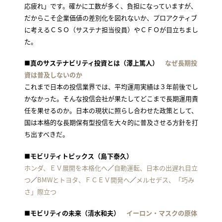
応疲れ」です。確かに工数が多く、負担になっていますが、
だからこそ企業価値の差別化を図れないか、プロアクティブ
に考えるＣＳＯ（サステナ担当役員）やＣＦＯが目立ちまし
た。
■真のサステナビリティ投資とは（澤上篤人）
なぜ長期投
資は普及しないのか
これまで日本の投信業界では、平均運用実績は３年前後でし
かなかった。そんな投信会社が果たしてどこまで長期運用責
任を果せるのか。日本の現状に照らし合わせた政策として、
国は本格的な長期保有型投信を大々的に普及させる方針を打
ち出すべきだ。
■モビリティトピックス（島下泰久）
ホンダ、ＥＶ展開を本格化へ
／
自動運転、日本の出遅れ目立
つ
／
BMWとトヨタ、ＦＣＥＶ開発へ
／
メルセデス、「巧み
さ」際立つ
■モビリティの未来（清水和夫）
イーロン・マスクの原体