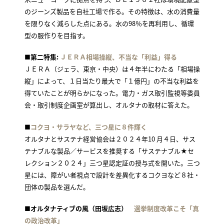
のジーンズ製品を自社工場で作る。その特徴は、水の消費量
を限りなく減らした点にある。水の98％を再利用し、循環
型の服作りを目指す。
■第二特集:
ＪＥＲＡ相場操縦、不当な「利益」得る
ＪＥＲＡ（ジェラ、東京・中央）は４年半にわたる「相場操
縦」によって、１日当たり最大で「１億円」の不当な利益を
得ていたことが明らかになった。電力・ガス取引監視等委員
会・取引制度企画室が算出し、オルタナの取材に答えた。
■
コクヨ・サラヤなど、三つ星に８件輝く
オルタナとサステナ経営協会は２０２４年10 月４日、サス
テナブルな製品／サービスを推奨する「サステナブル★セ
レクション２０２４」三つ星認定証の授与式を開いた。三つ
星には、障がい者視点で設計を差異化するコクヨなど８社・
団体の製品を選んだ。
■オルタナティブの風（田坂広志）
選挙制度改革こそ「真
の政治改革」