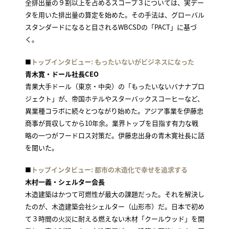
全排出量の９割以上を占めるスコープ３については、実デー
タを用いた排出量の算定を始めた。その手法は、グローバル
スタンダードになると目されるWBCSDの「PACT」に基づ
く。
■
トップインタビュー: もったいないがビジネスになった
青木寛・ドール社長CEO
青果大手ドール（東京・中央）の「もったいないバナナプロ
ジェクト」が、帝国ホテルやスターバックスコーヒーなど、
異業種コラボに続々とつながり始めた。アジア事業を伊藤忠
商事が買収してから10年余。業界トップを目指す有力な戦
略の一つがフードロス対策だ。伊藤忠出身の青木寛社長に話
を聞いた。
■
トップインタビュー: 都市の木造化で幸せを追求する
木村一義・シェルター会長
木造建築はかつて可燃性が最大の課題だった。それを解決し
たのが、木造建築会社シェルター（山形市）だ。日本で初め
て３時間の火災に耐える燃えない木材「クールウッド」を開